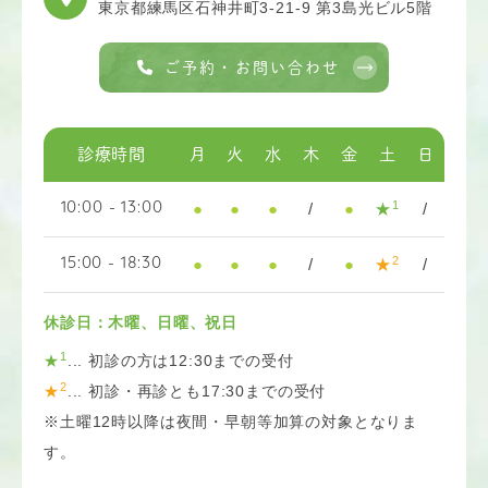
東京都練馬区石神井町3-21-9 第3島光ビル5階
ご予約・お問い合わせ
診療時間
月
火
水
木
金
土
日
1
●
●
●
/
●
★
/
10:00 - 13:00
2
●
●
●
/
●
★
/
15:00 - 18:30
休診日：木曜、日曜、祝日
1
★
... 初診の方は12:30までの受付
2
★
... 初診・再診とも17:30までの受付
※土曜12時以降は夜間・早朝等加算の対象となりま
す。