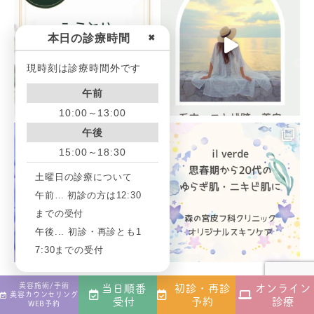
本日の診療時間
✖
現時刻は診療時間外です
午前
10:00～13:00
午後
15:00～18:30
土曜日の診療について
午前… 初診の方は12:30
までの受付
午後... 初診・再診とも1
7:30までの受付
美容施術/手術
当日順番
初診・再診
オンライン
Art Make Instagram
美容カウンセリング
受付
予約
診療
WEB予約