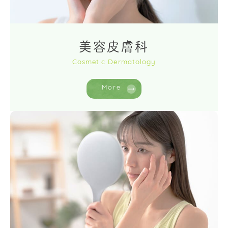
美容皮膚科
Cosmetic Dermatology
More