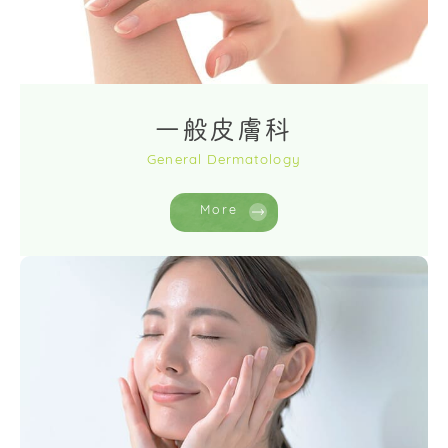
一般皮膚科
General Dermatology
More