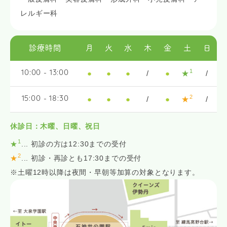
レルギー科
診療時間
月
火
水
木
金
土
日
1
●
●
●
/
●
★
/
10:00 - 13:00
2
●
●
●
/
●
★
/
15:00 - 18:30
休診日：木曜、日曜、祝日
1
★
... 初診の方は12:30までの受付
2
★
... 初診・再診とも17:30までの受付
※土曜12時以降は夜間・早朝等加算の対象となります。