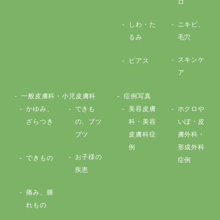
ロ
しわ・た
ニキビ、
るみ
毛穴
スキンケ
ピアス
ア
一般皮膚科・小児皮膚科
症例写真
かゆみ、
できも
美容皮膚
ホクロや
ざらつき
の、ブツ
科・美容
いぼ・皮
ブツ
皮膚科症
膚外科・
例
形成外科
お子様の
できもの
症例
疾患
痛み、腫
れもの