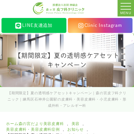
MENU
LINE友達追加
Clinic Instagram
【期間限定】夏の透明感ケアセット
キャンペーン
【期間限定】夏の透明感ケアセットキャンペーン｜森の宮皮フ科クリ
ニック｜練馬区石神井公園駅の皮膚科・美容皮膚科・小児皮膚科・形
成外科・アレルギー科
ホーム
森の宮だより
美容皮膚科
美容
美容皮膚科・美容皮膚科症例
お知らせ