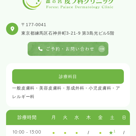
〒177-0041
東京都練馬区石神井町3-21-9 第3島光ビル5階
ご予約・お問い合わせ
診療科目
一般皮膚科・美容皮膚科・形成外科・小児皮膚科・ア
レルギー科
診療時間
月
火
水
木
金
土
日
1
●
●
●
/
●
★
/
10:00 - 13:00