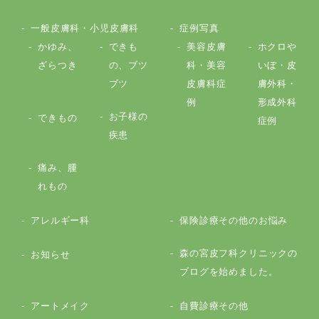
一般皮膚科・小児皮膚科
症例写真
かゆみ、
できも
美容皮膚
ホクロや
ざらつき
の、ブツ
科・美容
いぼ・皮
ブツ
皮膚科症
膚外科・
例
形成外科
お子様の
できもの
症例
疾患
痛み、腫
れもの
アレルギー科
保険診療その他のお悩み
森の宮皮フ科クリニックの
お知らせ
ブログを始めました。
アートメイク
自費診療その他