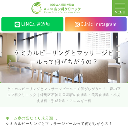
MENU
LINE友達追加
Clinic Instagram
ケミカルピーリングとマッサージピ
ールって何がちがうの？
ケミカルピーリングとマッサージピールって何がちがうの？｜森の宮
皮フ科クリニック｜練馬区石神井公園駅の皮膚科・美容皮膚科・小児
皮膚科・形成外科・アレルギー科
ホーム
森の宮だより
未分類
ケミカルピーリングとマッサージピールって何がちがうの？