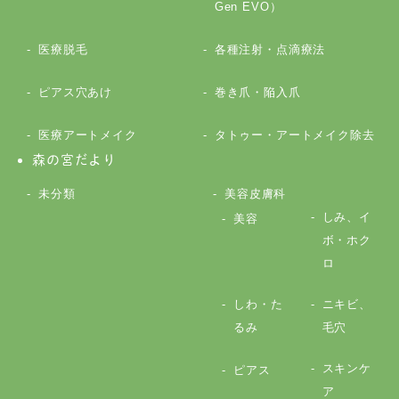
Gen EVO）
医療脱毛
各種注射・点滴療法
ピアス穴あけ
巻き爪・陥入爪
医療アートメイク
タトゥー・アートメイク除去
森の宮だより
未分類
美容皮膚科
しみ、イ
美容
ボ・ホク
ロ
しわ・た
ニキビ、
るみ
毛穴
スキンケ
ピアス
ア