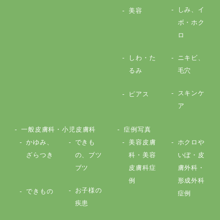
しみ、イ
美容
ボ・ホク
ロ
しわ・た
ニキビ、
るみ
毛穴
スキンケ
ピアス
ア
一般皮膚科・小児皮膚科
症例写真
かゆみ、
できも
美容皮膚
ホクロや
ざらつき
の、ブツ
科・美容
いぼ・皮
ブツ
皮膚科症
膚外科・
例
形成外科
お子様の
できもの
症例
疾患