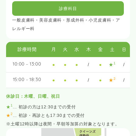
診療科目
一般皮膚科・美容皮膚科・形成外科・小児皮膚科・ア
レルギー科
診療時間
月
火
水
木
金
土
日
1
●
●
●
/
●
★
/
10:00 - 13:00
2
●
●
●
/
●
★
/
15:00 - 18:30
休診日：木曜、日曜、祝日
1
★
... 初診の方は12:30までの受付
2
★
... 初診・再診とも17:30までの受付
※土曜12時以降は夜間・早朝等加算の対象となります。