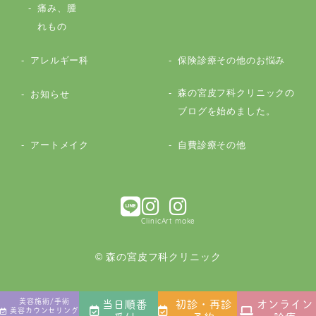
痛み、腫
れもの
アレルギー科
保険診療その他のお悩み
森の宮皮フ科クリニックの
お知らせ
ブログを始めました。
アートメイク
自費診療その他
Clinic
Art make
© 森の宮皮フ科クリニック
美容施術/手術
当日順番
初診・再診
オンライン
美容カウンセリング