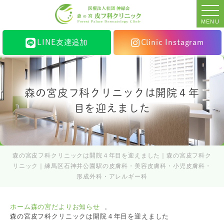
MENU
LINE友達追加
Clinic Instagram
森の宮皮フ科クリニックは開院４年
目を迎えました
森の宮皮フ科クリニックは開院４年目を迎えました｜森の宮皮フ科ク
リニック｜練馬区石神井公園駅の皮膚科・美容皮膚科・小児皮膚科・
形成外科・アレルギー科
ホーム
森の宮だより
お知らせ
森の宮皮フ科クリニックは開院４年目を迎えました