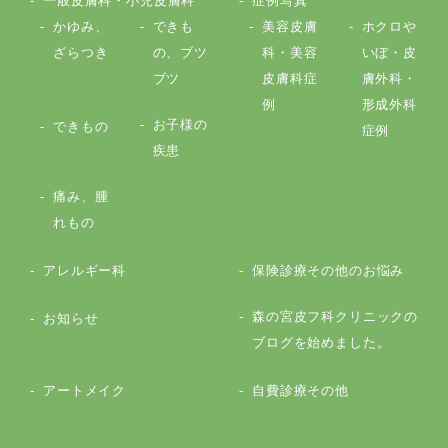
一般皮膚科・小児皮膚科
症例写真
かゆみ、
できも
美容皮膚
ホクロや
ざらつき
の、ブツ
科・美容
いぼ・皮
ブツ
皮膚科症
膚外科・
例
形成外科
お子様の
できもの
症例
疾患
痛み、腫
れもの
アレルギー科
保険診療その他のお悩み
森の宮皮フ科クリニックの
お知らせ
ブログを始めました。
アートメイク
自費診療その他