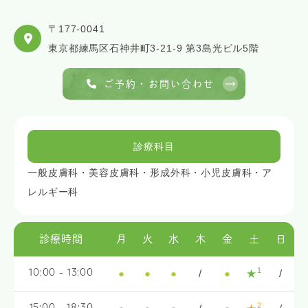
〒177-0041
東京都練馬区石神井町3-21-9 第3島光ビル5階
ご予約・お問い合わせ
診療科目
一般皮膚科・美容皮膚科・形成外科・小児皮膚科・ア
レルギー科
診療時間
月
火
水
木
金
土
日
1
●
●
●
/
●
★
/
10:00 - 13:00
2