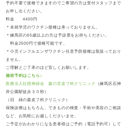
予約不要で接種できますのでご希望の方は受付スタッフまで
お申し出ください。
料金 4400円
＊未就学児のワクチン接種は承っておりません。
＊練馬区の65歳以上の方は予診票をお持ちください。
料金2500円で接種可能です。
＊小児インフルエンザワクチン任意予防接種は取扱っており
ません。
ご理解とご了承のほど宜しくお願いします。
施術予約はこちら♪
医療法人社団伸緑会 森の宮皮フ科クリニック
（練馬区石神
井公園駅徒歩３０秒）
（旧 緑の森皮フ科クリニック）
保険診療はもちろん、できものの検査・手術や美容のご相談
など、お気軽にお越しくださいませ。
ご予定がおわかりになる患者様はご予約（電話予約可）して