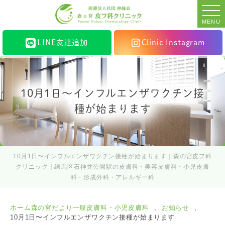
MENU
LINE友達追加
Clinic Instagram
10月1日〜インフルエンザワクチン接
種が始まります
10月1日〜インフルエンザワクチン接種が始まります｜森の宮皮フ科
クリニック｜練馬区石神井公園駅の皮膚科・美容皮膚科・小児皮膚
科・形成外科・アレルギー科
ホーム
森の宮だより
一般皮膚科・小児皮膚科
お知らせ
10月1日〜インフルエンザワクチン接種が始まります