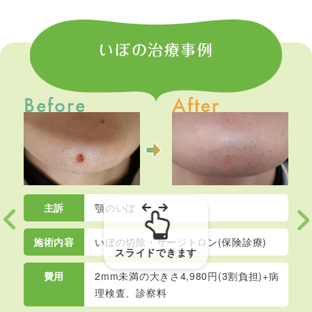
いぼの治療事例
主訴
顎のいぼ
施術内容
いぼの切除・サージトロン(保険診療)
費用
2mm未満の大きさ4,980円(3割負担)+病
理検査、診察料