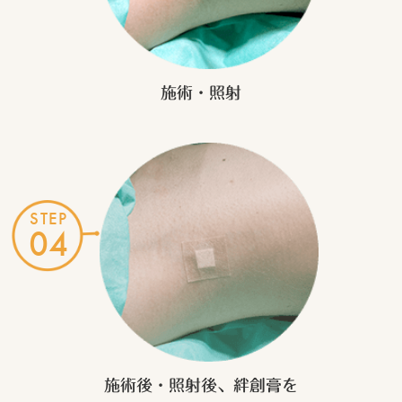
施術・照射
STEP
04
施術後・照射後、
絆創膏を