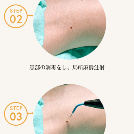
STEP
02
患部の消毒をし、
局所麻酔注射
STEP
03