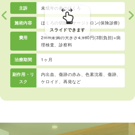
主訴
未成年の鼻のほくろ
施術内容
ほくろの切除・サージトロン(保険診療)
費用
2mm未満の大きさ4,980円(3割負担)+病
理検査、診察料
治療期間
1ヶ月
副作用・リ
内出血、傷跡の赤み、色素沈着、傷跡、
スク
ケロイド、再発など