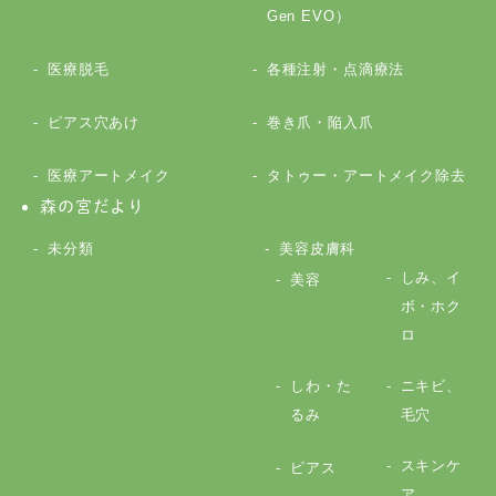
Gen EVO）
医療脱毛
各種注射・点滴療法
ピアス穴あけ
巻き爪・陥入爪
医療アートメイク
タトゥー・アートメイク除去
森の宮だより
未分類
美容皮膚科
しみ、イ
美容
ボ・ホク
ロ
しわ・た
ニキビ、
るみ
毛穴
スキンケ
ピアス
ア