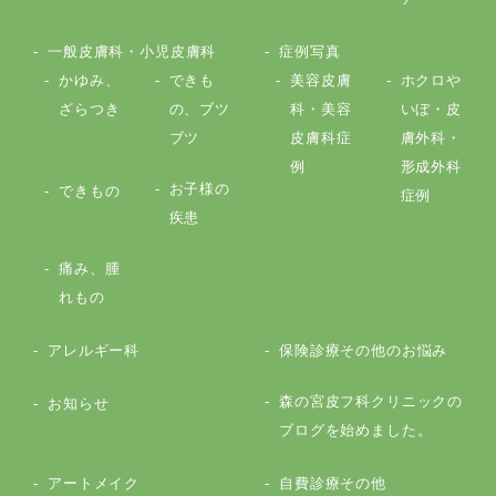
一般皮膚科・小児皮膚科
症例写真
かゆみ、
できも
美容皮膚
ホクロや
ざらつき
の、ブツ
科・美容
いぼ・皮
ブツ
皮膚科症
膚外科・
例
形成外科
お子様の
できもの
症例
疾患
痛み、腫
れもの
アレルギー科
保険診療その他のお悩み
森の宮皮フ科クリニックの
お知らせ
ブログを始めました。
アートメイク
自費診療その他