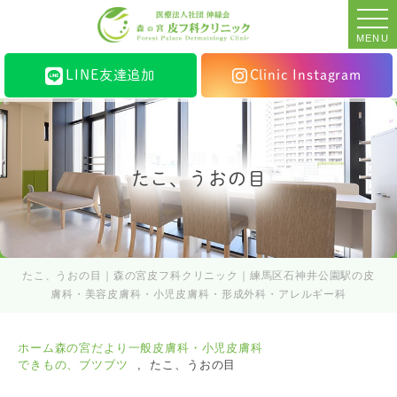
MENU
LINE友達追加
Clinic Instagram
たこ、うおの目
たこ、うおの目｜森の宮皮フ科クリニック｜練馬区石神井公園駅の皮
膚科・美容皮膚科・小児皮膚科・形成外科・アレルギー科
ホーム
森の宮だより
一般皮膚科・小児皮膚科
できもの、ブツブツ
たこ、うおの目