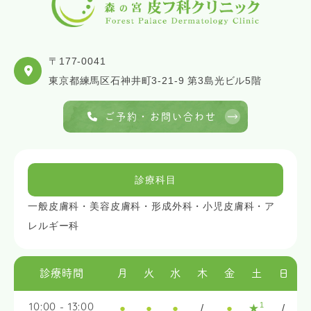
〒177-0041
東京都練馬区石神井町3-21-9 第3島光ビル5階
ご予約・お問い合わせ
診療科目
一般皮膚科・美容皮膚科・形成外科・小児皮膚科・ア
レルギー科
診療時間
月
火
水
木
金
土
日
1
●
●
●
/
●
★
/
10:00 - 13:00