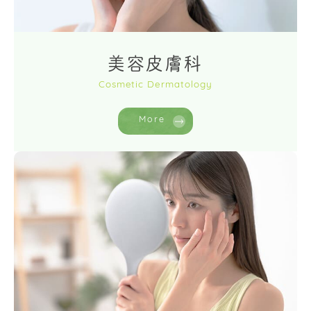
美容皮膚科
Cosmetic Dermatology
More