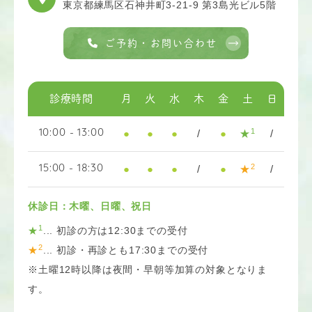
東京都練馬区石神井町3-21-9 第3島光ビル5階
ご予約・お問い合わせ
診療時間
月
火
水
木
金
土
日
1
●
●
●
/
●
★
/
10:00 - 13:00
2
●
●
●
/
●
★
/
15:00 - 18:30
休診日：木曜、日曜、祝日
1
★
... 初診の方は12:30までの受付
2
★
... 初診・再診とも17:30までの受付
※土曜12時以降は夜間・早朝等加算の対象となりま
す。