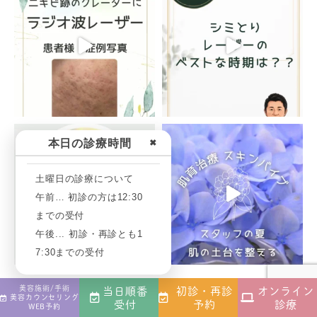
本日の診療時間
✖
土曜日の診療について
午前… 初診の方は12:30
までの受付
午後... 初診・再診とも1
7:30までの受付
美容施術/手術
当日順番
初診・再診
オンライン
Art Make Instagram
美容カウンセリング
受付
予約
診療
WEB予約