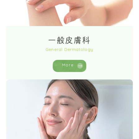
一般皮膚科
General Dermatology
More