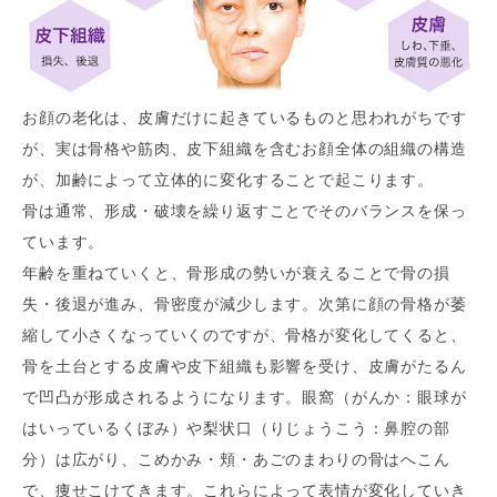
お顔の老化は、皮膚だけに起きているものと思われがちです
が、実は骨格や筋肉、皮下組織を含むお顔全体の組織の構造
が、加齢によって立体的に変化することで起こります。
骨は通常、形成・破壊を繰り返すことでそのバランスを保っ
ています。
年齢を重ねていくと、骨形成の勢いが衰えることで骨の損
失・後退が進み、骨密度が減少します。次第に顔の骨格が萎
縮して小さくなっていくのですが、骨格が変化してくると、
骨を土台とする皮膚や皮下組織も影響を受け、皮膚がたるん
で凹凸が形成されるようになります。眼窩（がんか：眼球が
はいっているくぼみ）や梨状口（りじょうこう：鼻腔の部
分）は広がり、こめかみ・頬・あごのまわりの骨はへこん
で、痩せこけてきます。これらによって表情が変化していき