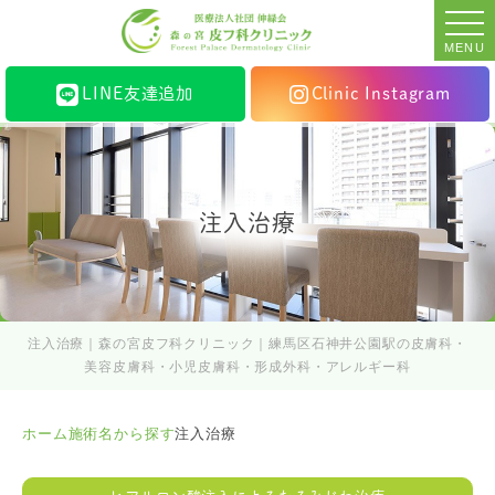
MENU
LINE友達追加
Clinic Instagram
注入治療
注入治療｜森の宮皮フ科クリニック｜練馬区石神井公園駅の皮膚科・
美容皮膚科・小児皮膚科・形成外科・アレルギー科
ホーム
施術名から探す
注入治療