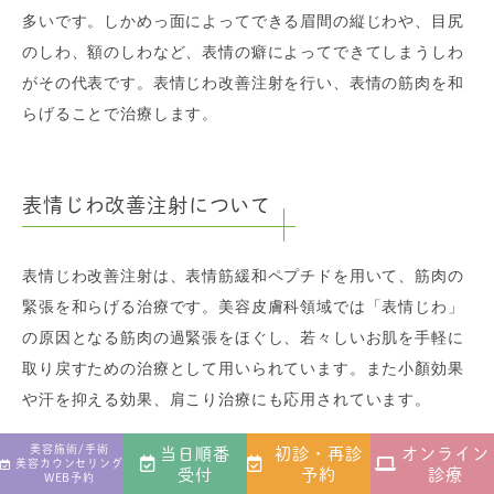
多いです。しかめっ面によってできる眉間の縦じわや、目尻
のしわ、額のしわなど、表情の癖によってできてしまうしわ
がその代表です。表情じわ改善注射を行い、表情の筋肉を和
らげることで治療します。
表情じわ改善注射について
表情じわ改善注射は、表情筋緩和ペプチドを用いて、筋肉の
緊張を和らげる治療です。美容皮膚科領域では「表情じわ」
の原因となる筋肉の過緊張をほぐし、若々しいお肌を手軽に
取り戻すための治療として用いられています。また小顏効果
や汗を抑える効果、肩こり治療にも応用されています。
美容施術/手術
当日順番
初診・再診
オンライン
美容カウンセリング
受付
予約
診療
WEB予約
長年の表情の癖によって刻まれていく「表情じ