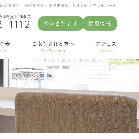
園駅の皮膚科・美容皮膚科・小児皮膚科・形成外科・アレルギー科
 第3島光ビル5階
6-1112
森の宮だより
採用情報
金表
ご来院される方へ
アクセス
rice
For Patients
Access