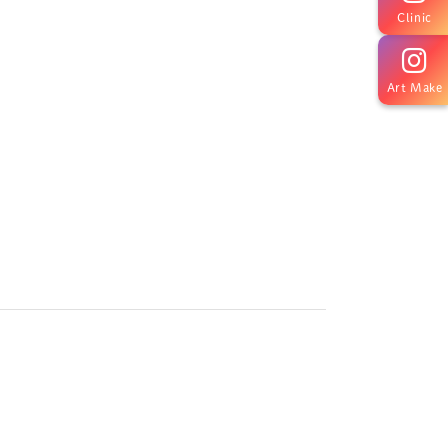
Clinic
Art Make