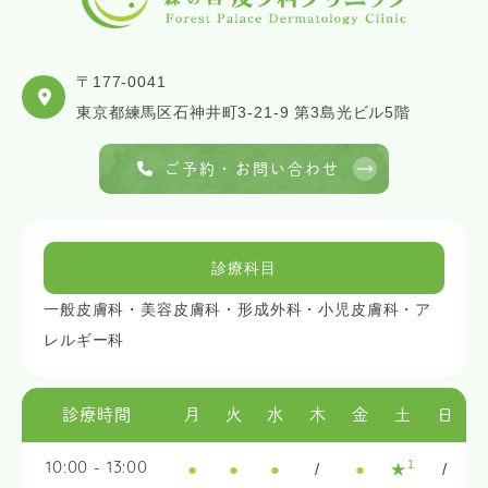
〒177-0041
東京都練馬区石神井町3-21-9 第3島光ビル5階
ご予約・お問い合わせ
診療科目
一般皮膚科・美容皮膚科・形成外科・小児皮膚科・ア
レルギー科
診療時間
月
火
水
木
金
土
日
1
●
●
●
/
●
★
/
10:00 - 13:00