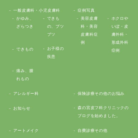
一般皮膚科・小児皮膚科
症例写真
かゆみ、
できも
美容皮膚
ホクロや
ざらつき
の、ブツ
科・美容
いぼ・皮
ブツ
皮膚科症
膚外科・
例
形成外科
お子様の
できもの
症例
疾患
痛み、腫
れもの
アレルギー科
保険診療その他のお悩み
森の宮皮フ科クリニックの
お知らせ
ブログを始めました。
アートメイク
自費診療その他