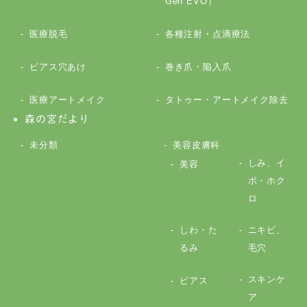
Gen EVO）
医療脱毛
各種注射・点滴療法
ピアス穴あけ
巻き爪・陥入爪
医療アートメイク
タトゥー・アートメイク除去
森の宮だより
未分類
美容皮膚科
しみ、イ
美容
ボ・ホク
ロ
しわ・た
ニキビ、
るみ
毛穴
スキンケ
ピアス
ア