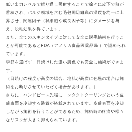
低い出力レベルで繰り返し照射することで徐々に皮下で熱が
蓄積され、バルジ領域を含む毛包周辺組織の温度を均一に上
昇させ、関連因子（幹細胞や成長因子等）にダメージを与
え、脱毛効果を得ています。
また、全てのスキンタイプに対して安全に脱毛施術を行うこ
とが可能であるとFDA（アメリカ食品医薬品局 ）で認められ
ています。
季節を選ばず、日焼けした濃い肌色でも安全に施術ができま
す。
（日焼けの程度が高度の場合、地肌が高度に色黒の場合は施
術をお断りさせていただく場合があります。）
さらに、ハンドピース先端にコンタクトクーリングという皮
膚表面を冷却する装置が搭載されています。皮膚表面を冷却
しながら施術を行うことができるため、施術時の疼痛や様々
なリスクが大きく抑えられています。