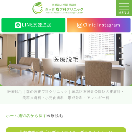
MENU
LINE友達追加
Clinic Instagram
医療脱毛
医療脱毛｜森の宮皮フ科クリニック｜練馬区石神井公園駅の皮膚科・
美容皮膚科・小児皮膚科・形成外科・アレルギー科
ホーム
施術名から探す
医療脱毛