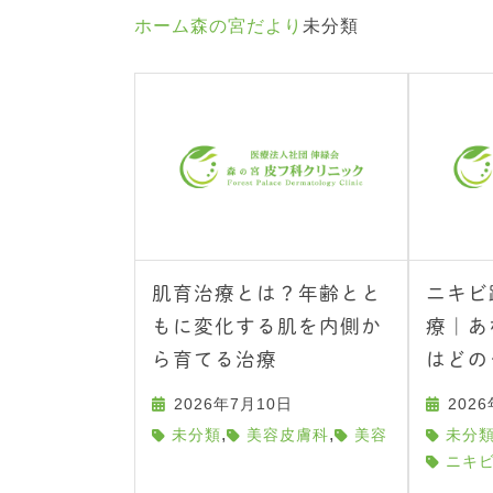
ホーム
森の宮だより
未分類
肌育治療とは？年齢とと
ニキビ
もに変化する肌を内側か
療｜あ
ら育てる治療
はどの
2026年7月10日
202
,
,
未分類
美容皮膚科
美容
未分
ニキ