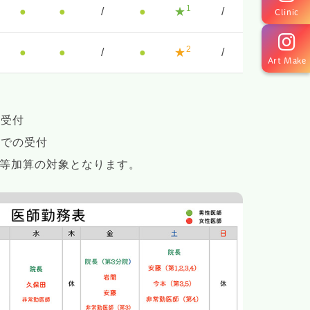
1
●
●
/
●
★
/
Clinic
2
●
●
/
●
★
/
Art Make
の受付
0までの受付
朝等加算の対象となります。