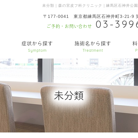
未分類｜森の宮皮フ科クリニック｜練馬区石神井公
〒177-0041
東京都練馬区石神井町3-21-9
03-399
ご予約・お問い合わせ
内
症状から探す
施術名から探す
料
Symptom
Treatment
P
未分類