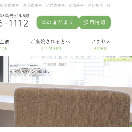
園駅の皮膚科・美容皮膚科・小児皮膚科・形成外科・アレルギー科
 第3島光ビル5階
6-1112
森の宮だより
採用情報
金表
ご来院される方へ
アクセス
rice
For Patients
Access