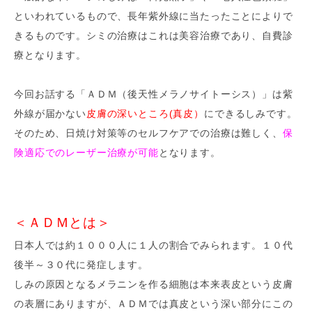
といわれているもので、長年紫外線に当たったことによりで
きるものです。シミの治療はこれは美容治療であり、自費診
療となります。
今回お話する「ＡＤＭ（後天性メラノサイトーシス）」は紫
外線が届かない
皮膚の深いところ(真皮）
にできるしみです。
そのため、日焼け対策等のセルフケアでの治療は難しく、
保
険適応でのレーザー治療が可能
となります。
＜ＡＤＭとは＞
日本人では約１０００人に１人の割合でみられます。１０代
後半～３０代に発症します。
しみの原因となるメラニンを作る細胞は本来表皮という皮膚
の表層にありますが、ＡＤＭでは真皮という深い部分にこの