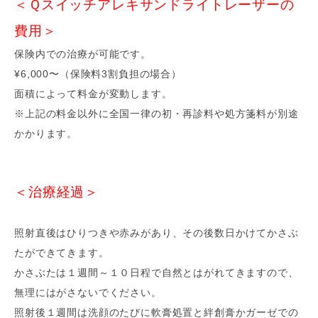
＜Ｑスイッチアレキサンドライトレーザーの
費用＞
保険内での治療が可能です。
¥6,000〜（保険料3割負担の場合）
面積によって料金が変動します。
※上記の料金以外に全国一律の初・再診料や処方箋料が別途
かかります。
＜治療経過＞
照射直後はひりつきや赤みがあり、その後数日かけてかさぶ
たができてきます。
かさぶたは１週間～１０日程で自然とはがれてきますので、
無理にはがさないでください。
照射後１週間は洗顔のたびに軟膏処置と絆創膏かガーゼでの