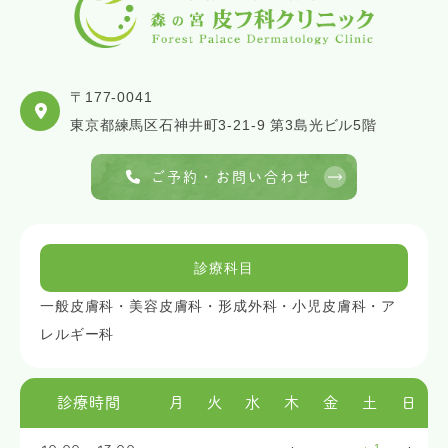
〒177-0041
東京都練馬区石神井町3-21-9 第3島光ビル5階
ご予約・お問い合わせ
診療科目
一般皮膚科・美容皮膚科・形成外科・小児皮膚科・ア
レルギー科
診療時間
月
火
水
木
金
土
日
1