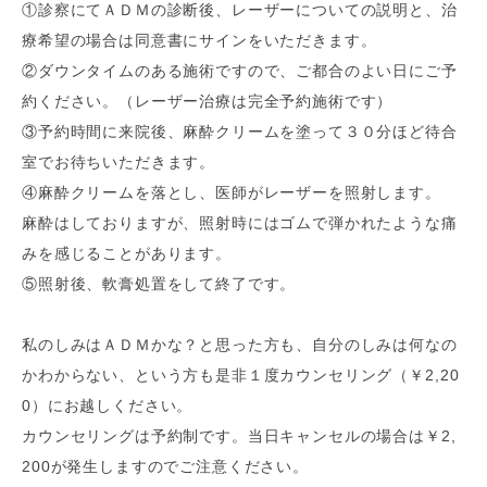
①診察にてＡＤＭの診断後、レーザーについての説明と、治
療希望の場合は同意書にサインをいただきます。
②ダウンタイムのある施術ですので、ご都合のよい日にご予
約ください。（レーザー治療は完全予約施術です）
③予約時間に来院後、麻酔クリームを塗って３０分ほど待合
室でお待ちいただきます。
④麻酔クリームを落とし、医師がレーザーを照射します。
麻酔はしておりますが、照射時にはゴムで弾かれたような痛
みを感じることがあります。
⑤照射後、軟膏処置をして終了です。
私のしみはＡＤＭかな？と思った方も、自分のしみは何なの
かわからない、という方も是非１度カウンセリング（￥2,20
0）にお越しください。
カウンセリングは予約制です。当日キャンセルの場合は￥2,
200が発生しますのでご注意ください。