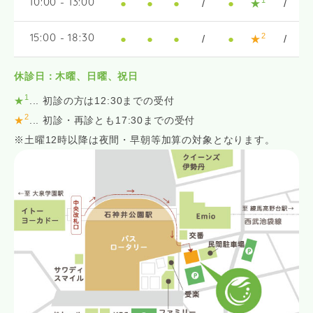
●
●
●
/
●
★
/
10:00 - 13:00
2
●
●
●
/
●
★
/
15:00 - 18:30
休診日：木曜、日曜、祝日
1
★
... 初診の方は12:30までの受付
2
★
... 初診・再診とも17:30までの受付
※土曜12時以降は夜間・早朝等加算の対象となります。