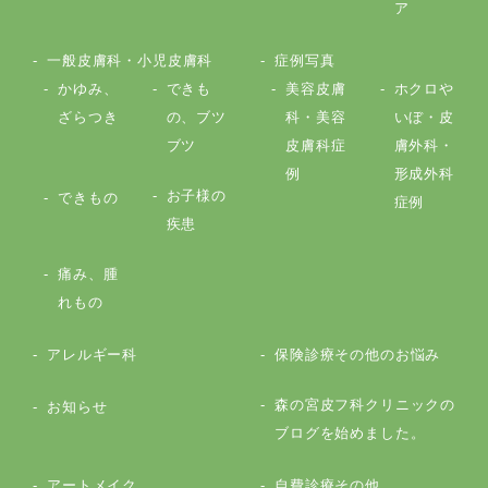
ア
一般皮膚科・小児皮膚科
症例写真
かゆみ、
できも
美容皮膚
ホクロや
ざらつき
の、ブツ
科・美容
いぼ・皮
ブツ
皮膚科症
膚外科・
例
形成外科
お子様の
できもの
症例
疾患
痛み、腫
れもの
アレルギー科
保険診療その他のお悩み
森の宮皮フ科クリニックの
お知らせ
ブログを始めました。
アートメイク
自費診療その他