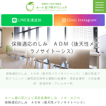
MENU
LINE友達追加
Clinic Instagram
保険適応のしみ ＡＤＭ（後天性メ
ラノサイトーシス）
保険適応のしみ ＡＤＭ（後天性メラノサイトーシス）｜森の宮皮フ
科クリニック｜練馬区石神井公園駅の皮膚科・美容皮膚科・小児皮膚
科・形成外科・アレルギー科
ホーム
森の宮だより
美容皮膚科
しみ、イボ・ホクロ
保険適応のしみ ＡＤＭ（後天性メラノサイトーシス）