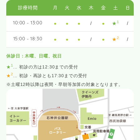
診療時間
月
火
水
木
金
土
日
1
●
●
●
/
●
★
/
10:00 - 13:00
2
●
●
●
/
●
★
/
15:00 - 18:30
休診日：木曜、日曜、祝日
1
★
... 初診の方は12:30までの受付
2
★
... 初診・再診とも17:30までの受付
※土曜12時以降は夜間・早朝等加算の対象となります。