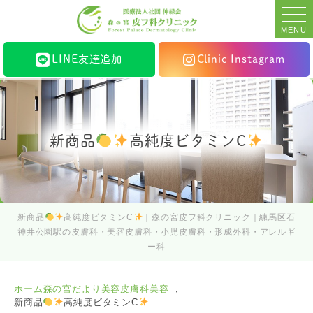
MENU
LINE友達追加
Clinic Instagram
新商品
高純度ビタミンC
新商品
高純度ビタミンC
｜森の宮皮フ科クリニック｜練馬区石
神井公園駅の皮膚科・美容皮膚科・小児皮膚科・形成外科・アレルギ
ー科
ホーム
森の宮だより
美容皮膚科
美容
新商品
高純度ビタミンC