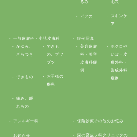
るみ
毛穴
スキンケ
ピアス
ア
一般皮膚科・小児皮膚科
症例写真
かゆみ、
できも
美容皮膚
ホクロや
ざらつき
の、ブツ
科・美容
いぼ・皮
ブツ
皮膚科症
膚外科・
例
形成外科
お子様の
できもの
症例
疾患
痛み、腫
れもの
アレルギー科
保険診療その他のお悩み
森の宮皮フ科クリニックの
お知らせ