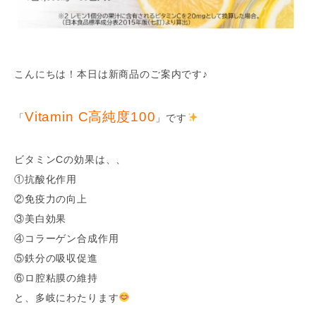
こんにちは！本日は新商品のご案内です♪
Vitamin C高純度100
「
」です
ビタミンCの効果は、、
①抗酸化作用
②免疫力の向上
③美白効果
④コラーゲン合成作用
⑤鉄分の吸収促進
⑥ロ腔粘膜の維持
と、多岐にわたります