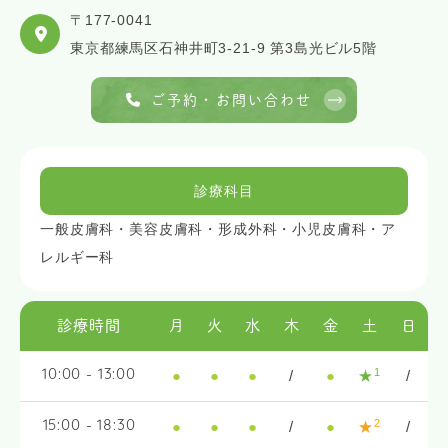
〒177-0041
東京都練馬区石神井町3-21-9 第3島光ビル5階
ご予約・お問い合わせ
診療科目
一般皮膚科・美容皮膚科・形成外科・小児皮膚科・ア
レルギー科
診療時間
月
火
水
木
金
土
日
1
●
●
●
/
●
★
/
10:00 - 13:00
2
●
●
●
/
●
★
/
15:00 - 18:30