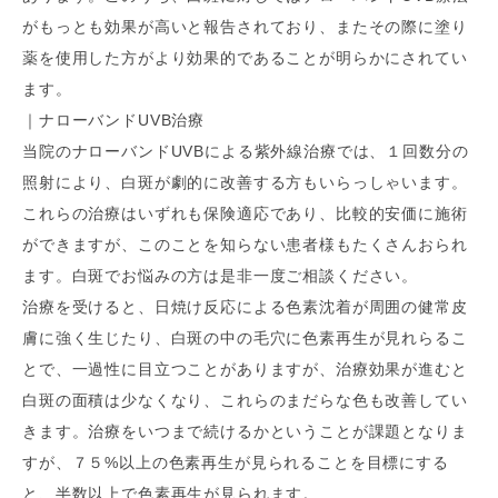
がもっとも効果が高いと報告されており、またその際に塗り
薬を使用した方がより効果的であることが明らかにされてい
ます。
｜ナローバンドUVB治療
当院のナローバンドUVBによる紫外線治療では、１回数分の
照射により、白斑が劇的に改善する方もいらっしゃいます。
これらの治療はいずれも保険適応であり、比較的安価に施術
ができますが、このことを知らない患者様もたくさんおられ
ます。白斑でお悩みの方は是非一度ご相談ください。
治療を受けると、日焼け反応による色素沈着が周囲の健常皮
膚に強く生じたり、白斑の中の毛穴に色素再生が見れらるこ
とで、一過性に目立つことがありますが、治療効果が進むと
白斑の面積は少なくなり、これらのまだらな色も改善してい
きます。治療をいつまで続けるかということが課題となりま
すが、７５%以上の色素再生が見られることを目標にする
と、半数以上で色素再生が見られます。