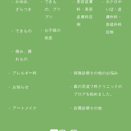
かゆみ、
できも
美容皮膚
ホクロや
ざらつき
の、ブツ
科・美容
いぼ・皮
ブツ
皮膚科症
膚外科・
例
形成外科
お子様の
できもの
症例
疾患
痛み、腫
れもの
アレルギー科
保険診療その他のお悩み
森の宮皮フ科クリニックの
お知らせ
ブログを始めました。
アートメイク
自費診療その他