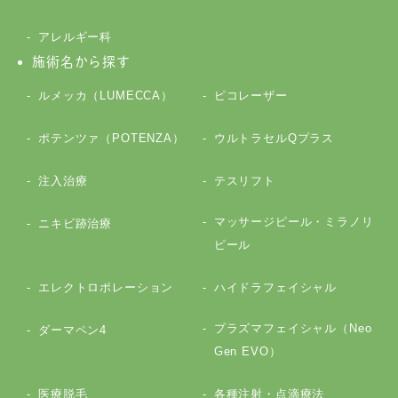
アレルギー科
施術名から探す
ルメッカ（LUMECCA）
ピコレーザー
ポテンツァ（POTENZA）
ウルトラセルQプラス
注入治療
テスリフト
マッサージピール・ミラノリ
ニキビ跡治療
ピール
エレクトロポレーション
ハイドラフェイシャル
プラズマフェイシャル（Neo
ダーマペン4
Gen EVO）
医療脱毛
各種注射・点滴療法