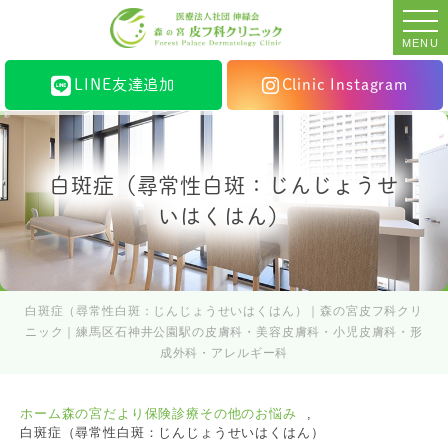
MENU
LINE友達追加
Clinic Instagram
白斑症（尋常性白斑：じんじょうせ
いはくはん）
白斑症（尋常性白斑：じんじょうせいはくはん）｜森の宮皮フ科クリ
ニック｜練馬区石神井公園駅の皮膚科・美容皮膚科・小児皮膚科・形
成外科・アレルギー科
ホーム
森の宮だより
保険診療その他のお悩み
白斑症（尋常性白斑：じんじょうせいはくはん）