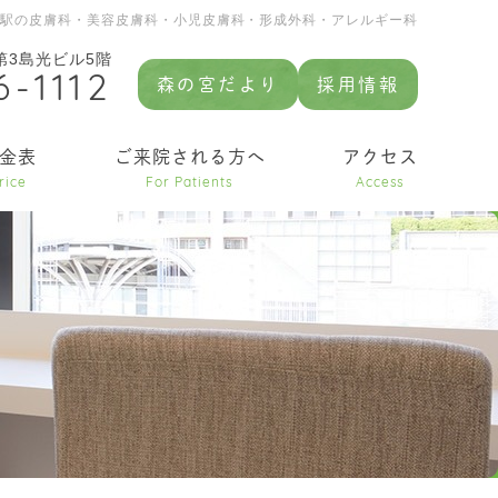
園駅の皮膚科・美容皮膚科・小児皮膚科・形成外科・アレルギー科
 第3島光ビル5階
6-1112
森の宮だより
採用情報
金表
ご来院される方へ
アクセス
rice
For Patients
Access