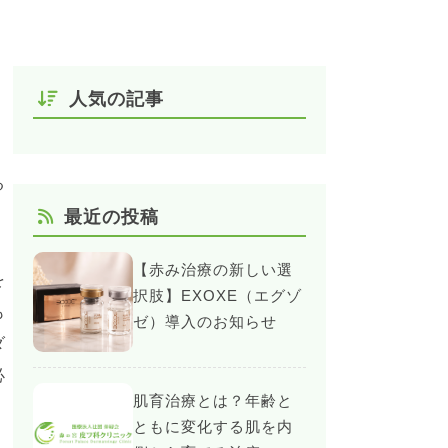
人気の記事
る
最近の投稿
【赤み治療の新しい選
を
択肢】EXOXE（エグゾ
も
ゼ）導入のお知らせ
ダ
必
肌育治療とは？年齢と
ともに変化する肌を内