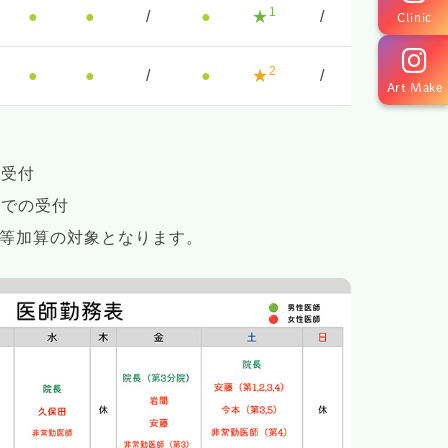
1
●
●
/
●
★
/
Clinic
2
●
●
/
●
★
/
Art Make
の受付
0までの受付
朝等加算の対象となります。