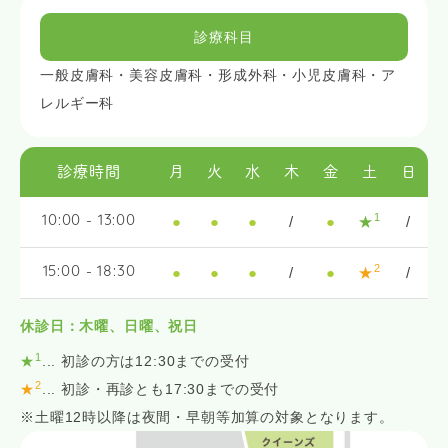
診療科目
一般皮膚科・美容皮膚科・形成外科・小児皮膚科・ア
レルギー科
診療時間
月
火
水
木
金
土
日
1
●
●
●
/
●
★
/
10:00 - 13:00
2
●
●
●
/
●
★
/
15:00 - 18:30
休診日：木曜、日曜、祝日
1
★
... 初診の方は12:30までの受付
2
★
... 初診・再診とも17:30までの受付
※土曜12時以降は夜間・早朝等加算の対象となります。