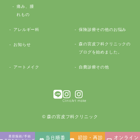
痛み、腫
れもの
アレルギー科
保険診療その他のお悩み
森の宮皮フ科クリニックの
お知らせ
ブログを始めました。
アートメイク
自費診療その他
Clinic
Art make
© 森の宮皮フ科クリニック
美容施術/手術
当日順番
初診・再診
オンライン