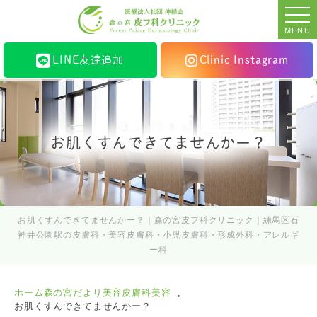
MENU
LINE友達追加
Clinic Instagram
お肌くすんできてませんかー？
お肌くすんできてませんかー？｜森の宮皮フ科クリニック｜練馬区石
神井公園駅の皮膚科・美容皮膚科・小児皮膚科・形成外科・アレルギ
ー科
ホーム
森の宮だより
美容皮膚科
美容
お肌くすんできてませんかー？