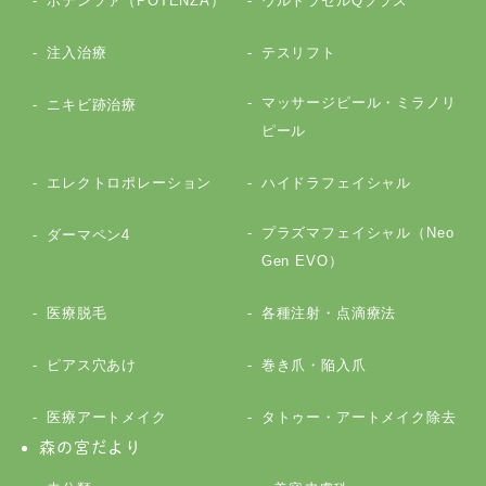
ポテンツァ（POTENZA）
ウルトラセルQプラス
注入治療
テスリフト
マッサージピール・ミラノリ
ニキビ跡治療
ピール
エレクトロポレーション
ハイドラフェイシャル
プラズマフェイシャル（Neo
ダーマペン4
Gen EVO）
医療脱毛
各種注射・点滴療法
ピアス穴あけ
巻き爪・陥入爪
医療アートメイク
タトゥー・アートメイク除去
森の宮だより