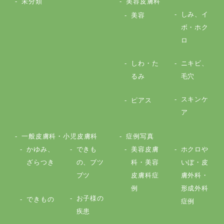
未分類
美容皮膚科
しみ、イ
美容
ボ・ホク
ロ
しわ・た
ニキビ、
るみ
毛穴
スキンケ
ピアス
ア
一般皮膚科・小児皮膚科
症例写真
かゆみ、
できも
美容皮膚
ホクロや
ざらつき
の、ブツ
科・美容
いぼ・皮
ブツ
皮膚科症
膚外科・
例
形成外科
お子様の
できもの
症例
疾患