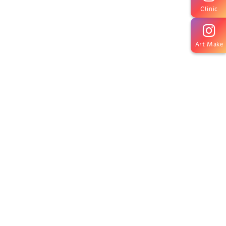
Clinic
Art Make