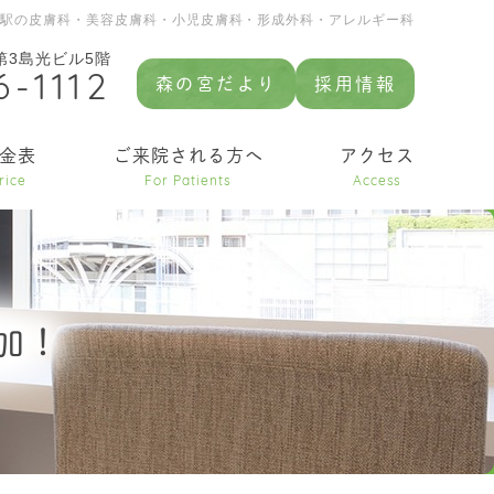
園駅の皮膚科・美容皮膚科・小児皮膚科・形成外科・アレルギー科
 第3島光ビル5階
6-1112
森の宮だより
採用情報
金表
ご来院される方へ
アクセス
rice
For Patients
Access
加！