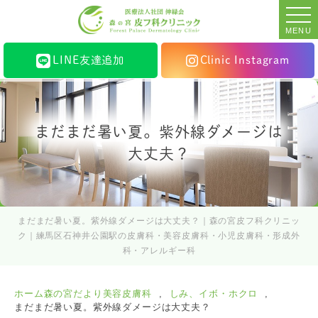
MENU
LINE友達追加
Clinic Instagram
まだまだ暑い夏。紫外線ダメージは
大丈夫？
まだまだ暑い夏。紫外線ダメージは大丈夫？｜森の宮皮フ科クリニッ
ク｜練馬区石神井公園駅の皮膚科・美容皮膚科・小児皮膚科・形成外
科・アレルギー科
ホーム
森の宮だより
美容皮膚科
しみ、イボ・ホクロ
まだまだ暑い夏。紫外線ダメージは大丈夫？