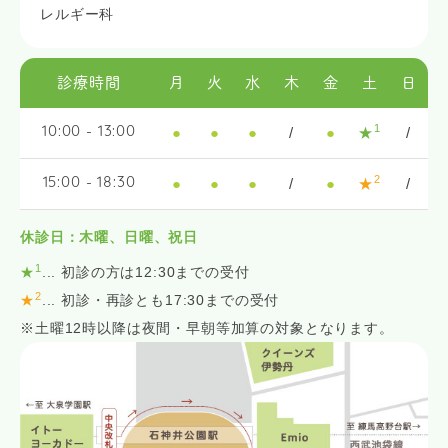
レルギー科
診療時間
月
火
水
木
金
土
日
1
●
●
●
/
●
★
/
10:00 - 13:00
2
●
●
●
/
●
★
/
15:00 - 18:30
休診日：木曜、日曜、祝日
1
★
... 初診の方は12:30までの受付
2
★
... 初診・再診とも17:30までの受付
※土曜12時以降は夜間・早朝等加算の対象となります。