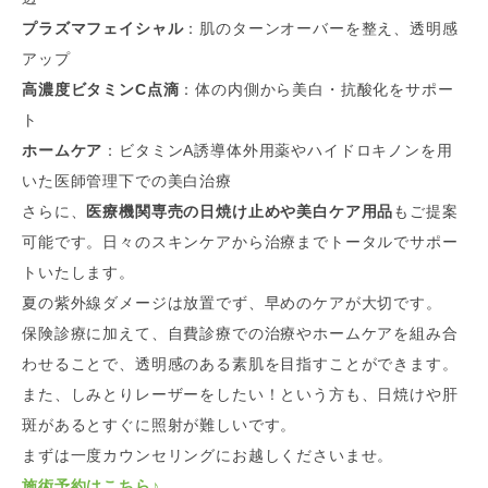
プラズマフェイシャル
：肌のターンオーバーを整え、透明感
アップ
高濃度ビタミンC点滴
：体の内側から美白・抗酸化をサポー
ト
ホームケア
：ビタミンA誘導体外用薬やハイドロキノンを用
いた医師管理下での美白治療
さらに、
医療機関専売の日焼け止めや美白ケア用品
もご提案
可能です。日々のスキンケアから治療までトータルでサポー
トいたします。
夏の紫外線ダメージは放置でず、早めのケアが大切です。
保険診療に加えて、自費診療での治療やホームケアを組み合
わせることで、透明感のある素肌を目指すことができます。
また、しみとりレーザーをしたい！という方も、日焼けや肝
斑があるとすぐに照射が難しいです。
まずは一度カウンセリングにお越しくださいませ。
施術予約はこちら♪