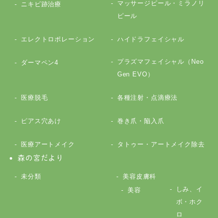
マッサージピール・ミラノリ
ニキビ跡治療
ピール
エレクトロポレーション
ハイドラフェイシャル
プラズマフェイシャル（Neo
ダーマペン4
Gen EVO）
医療脱毛
各種注射・点滴療法
ピアス穴あけ
巻き爪・陥入爪
医療アートメイク
タトゥー・アートメイク除去
森の宮だより
未分類
美容皮膚科
しみ、イ
美容
ボ・ホク
ロ