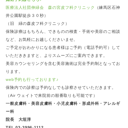
医療法人社団伸緑会 森の宮皮フ科クリニック
（練馬区石神
井公園駅徒歩３０秒）
（旧 緑の森皮フ科クリニック）
保険診療はもちろん、できものの検査・手術や美容のご相談
など、お気軽にお越しくださいませ。
ご予定がおわかりになる患者様はご予約（電話予約可）して
いただききますと、よりスムーズにご案内できます。
美容カウンセリングを含む美容施術は完全予約制となってお
ります。
web予約も行っております
♪
保険内での診察は予約なしでも診察させていただきます。
（Air ウェイトで来院前の順番取りも可能です）
一般皮膚科・美容皮膚科・小児皮膚科・形成外科・アレルギ
ー科
院長 大垣淳
TEL 03-3996-1112