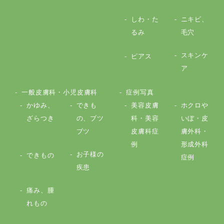
しわ・た
ニキビ、
るみ
毛穴
スキンケ
ピアス
ア
一般皮膚科・小児皮膚科
症例写真
かゆみ、
できも
美容皮膚
ホクロや
ざらつき
の、ブツ
科・美容
いぼ・皮
ブツ
皮膚科症
膚外科・
例
形成外科
お子様の
できもの
症例
疾患
痛み、腫
れもの