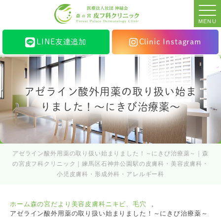
MENU
LINE友達追加
Clinic Instagram
アゼライン酸外用薬の取り扱い始ま
りました！～にきび治療薬～
アゼライン酸外用薬の取り扱い始まりました！～にきび治療薬～｜森
の宮皮フ科クリニック｜練馬区石神井公園駅の皮膚科・美容皮膚科・
小児皮膚科・形成外科・アレルギー科
ホーム
森の宮だより
美容皮膚科
ニキビ、毛穴
アゼライン酸外用薬の取り扱い始まりました！～にきび治療薬～