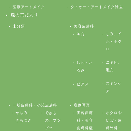
医療アートメイク
タトゥー・アートメイク除去
森の宮だより
未分類
美容皮膚科
しみ、イ
美容
ボ・ホク
ロ
しわ・た
ニキビ、
るみ
毛穴
スキンケ
ピアス
ア
一般皮膚科・小児皮膚科
症例写真
かゆみ、
できも
美容皮膚
ホクロや
ざらつき
の、ブツ
科・美容
いぼ・皮
ブツ
皮膚科症
膚外科・