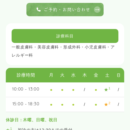
ご予約・お問い合わせ
診療科目
一般皮膚科・美容皮膚科・形成外科・小児皮膚科・ア
レルギー科
診療時間
月
火
水
木
金
土
日
1
●
●
●
/
●
★
/
10:00 - 13:00
2
●
●
●
/
●
★
/
15:00 - 18:30
休診日：木曜、日曜、祝日
1
★
... 初診の方は12:30までの受付