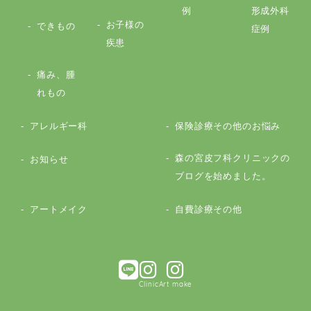
例
形成外科
お子様の
できもの
症例
疾患
痛み、腫
れもの
アレルギー科
保険診療その他のお悩み
森の宮皮フ科クリニックの
お知らせ
ブログを始めました。
アートメイク
自費診療その他
Clinic
Art make