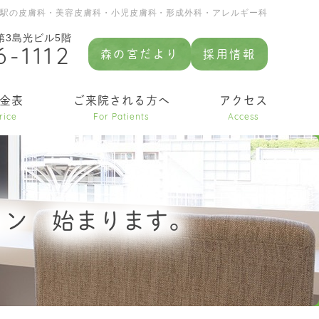
園駅の皮膚科・美容皮膚科・小児皮膚科・形成外科・アレルギー科
 第3島光ビル5階
6-1112
森の宮だより
採用情報
金表
ご来院される方へ
アクセス
rice
For Patients
Access
ョン 始まります。