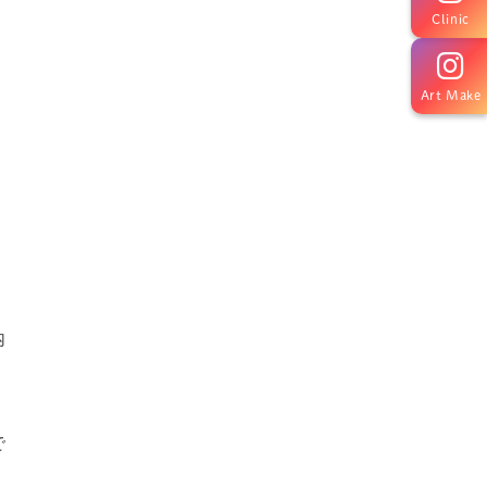
Clinic
Art Make
内
で