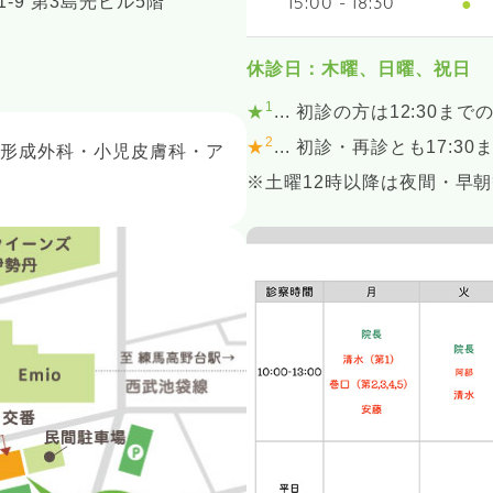
-9 第3島光ビル5階
●
15:00 - 18:30
休診日：木曜、日曜、祝日
1
★
... 初診の方は12:30まで
2
★
... 初診・再診とも17:3
・形成外科・小児皮膚科・ア
※土曜12時以降は夜間・早