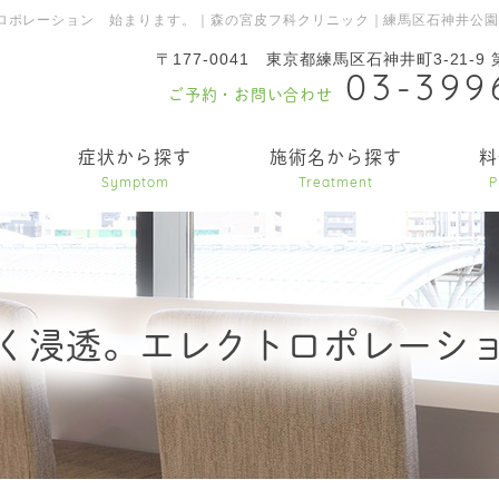
ロポレーション 始まります。｜森の宮皮フ科クリニック｜練馬区石神井公
〒177-0041
東京都練馬区石神井町3-21-9
03-399
ご予約・お問い合わせ
内
症状から探す
施術名から探す
料
Symptom
Treatment
P
く浸透。エレクトロポレーシ