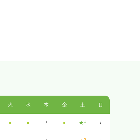
火
水
木
金
土
日
1
●
●
/
●
★
/
2