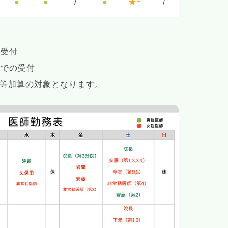
●
●
/
●
★
/
の受付
0までの受付
朝等加算の対象となります。