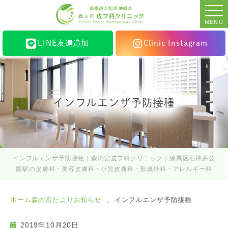
MENU
LINE友達追加
Clinic Instagram
インフルエンザ予防接種
インフルエンザ予防接種｜森の宮皮フ科クリニック｜練馬区石神井公
園駅の皮膚科・美容皮膚科・小児皮膚科・形成外科・アレルギー科
ホーム
森の宮だより
お知らせ
インフルエンザ予防接種
2019年10月20日