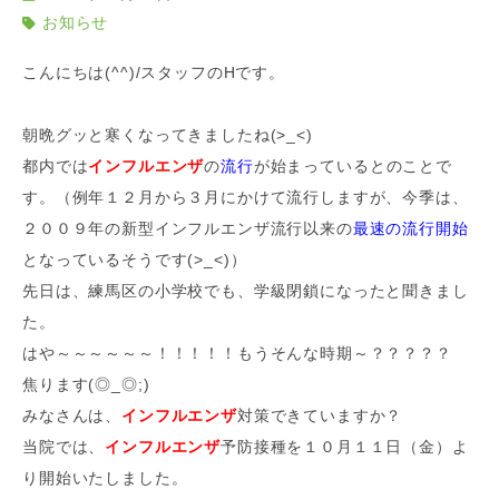
お知らせ
こんにちは(^^)/スタッフのHです。
朝晩グッと寒くなってきましたね(>_<)
都内では
インフルエンザ
の
流行
が始まっているとのことで
す。（例年１２月から３月にかけて流行しますが、今季は、
２００９年の新型インフルエンザ流行以来の
最速の流行開始
となっているそうです(>_<)）
先日は、練馬区の小学校でも、学級閉鎖になったと聞きまし
た。
はや～～～～～～！！！！！もうそんな時期～？？？？？
焦ります(◎_◎;)
みなさんは、
インフルエンザ
対策できていますか？
当院では、
インフルエンザ
予防接種を１０月１１日（金）よ
り開始いたしました。