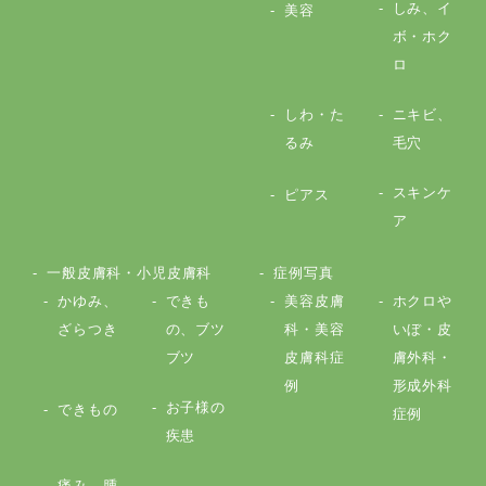
しみ、イ
美容
ボ・ホク
ロ
しわ・た
ニキビ、
るみ
毛穴
スキンケ
ピアス
ア
一般皮膚科・小児皮膚科
症例写真
かゆみ、
できも
美容皮膚
ホクロや
ざらつき
の、ブツ
科・美容
いぼ・皮
ブツ
皮膚科症
膚外科・
例
形成外科
お子様の
できもの
症例
疾患
痛み、腫