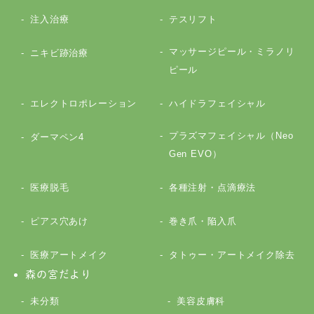
注入治療
テスリフト
マッサージピール・ミラノリ
ニキビ跡治療
ピール
エレクトロポレーション
ハイドラフェイシャル
プラズマフェイシャル（Neo
ダーマペン4
Gen EVO）
医療脱毛
各種注射・点滴療法
ピアス穴あけ
巻き爪・陥入爪
医療アートメイク
タトゥー・アートメイク除去
森の宮だより
未分類
美容皮膚科