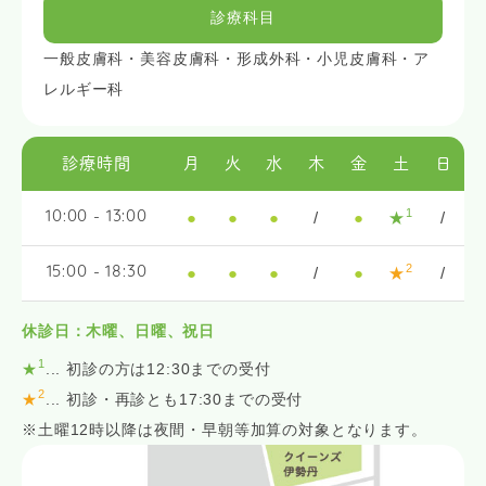
診療科目
一般皮膚科・美容皮膚科・形成外科・小児皮膚科・ア
レルギー科
診療時間
月
火
水
木
金
土
日
1
●
●
●
/
●
★
/
10:00 - 13:00
2
●
●
●
/
●
★
/
15:00 - 18:30
休診日：木曜、日曜、祝日
1
★
... 初診の方は12:30までの受付
2
★
... 初診・再診とも17:30までの受付
※土曜12時以降は夜間・早朝等加算の対象となります。