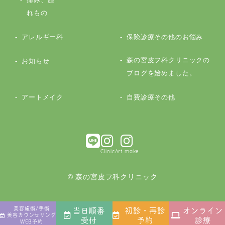
れもの
アレルギー科
保険診療その他のお悩み
森の宮皮フ科クリニックの
お知らせ
ブログを始めました。
アートメイク
自費診療その他
Clinic
Art make
© 森の宮皮フ科クリニック
美容施術/手術
当日順番
初診・再診
オンライン
美容カウンセリング
受付
予約
診療
WEB予約