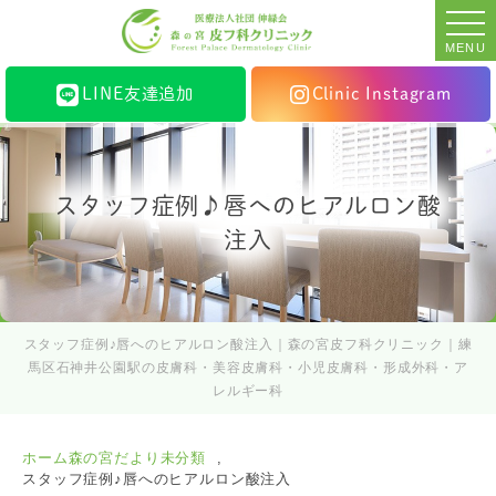
MENU
LINE友達追加
Clinic Instagram
スタッフ症例♪唇へのヒアルロン酸
注入
スタッフ症例♪唇へのヒアルロン酸注入｜森の宮皮フ科クリニック｜練
馬区石神井公園駅の皮膚科・美容皮膚科・小児皮膚科・形成外科・ア
レルギー科
ホーム
森の宮だより
未分類
スタッフ症例♪唇へのヒアルロン酸注入