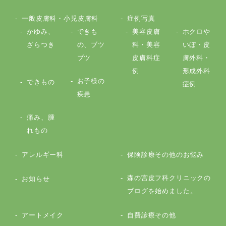
一般皮膚科・小児皮膚科
症例写真
かゆみ、
できも
美容皮膚
ホクロや
ざらつき
の、ブツ
科・美容
いぼ・皮
ブツ
皮膚科症
膚外科・
例
形成外科
お子様の
できもの
症例
疾患
痛み、腫
れもの
アレルギー科
保険診療その他のお悩み
森の宮皮フ科クリニックの
お知らせ
ブログを始めました。
アートメイク
自費診療その他