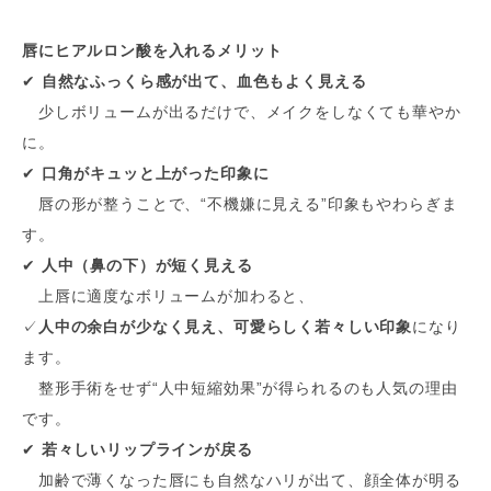
唇にヒアルロン酸を入れるメリット
✔
自然なふっくら感が出て、血色もよく見える
少しボリュームが出るだけで、メイクをしなくても華やか
に。
✔
口角がキュッと上がった印象に
唇の形が整うことで、“不機嫌に見える”印象もやわらぎま
す。
✔
人中（鼻の下）が短く見える
上唇に適度なボリュームが加わると、
✓
人中の余白が少なく見え、可愛らしく若々しい印象
になり
ます。
整形手術をせず“人中短縮効果”が得られるのも人気の理由
です。
✔
若々しいリップラインが戻る
加齢で薄くなった唇にも自然なハリが出て、顔全体が明る