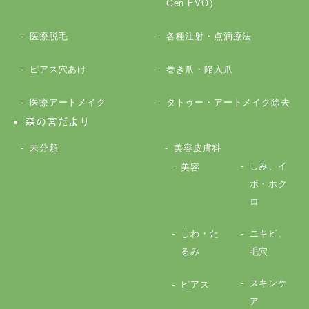
Gen EVO）
医療脱毛
各種注射・点滴療法
ピアス穴あけ
巻き爪・陥入爪
医療アートメイク
タトゥー・アートメイク除去
森の宮だより
未分類
美容皮膚科
しみ、イ
美容
ボ・ホク
ロ
しわ・た
ニキビ、
るみ
毛穴
スキンケ
ピアス
ア