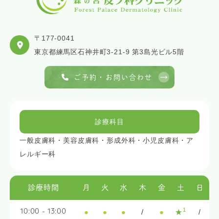
〒177-0041
東京都練馬区石神井町3-21-9 第3島光ビル5階
ご予約・お問い合わせ
診療科目
一般皮膚科・美容皮膚科・形成外科・小児皮膚科・ア
レルギー科
診療時間
月
火
水
木
金
土
日
1
●
●
●
/
●
★
/
10:00 - 13:00