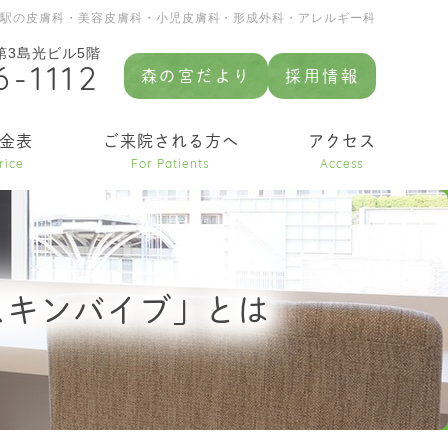
園駅の皮膚科・美容皮膚科・小児皮膚科・形成外科・アレルギー科
 第3島光ビル5階
6-1112
森の宮だより
採用情報
金表
ご来院される方へ
アクセス
rice
For Patients
Access
スキンバイブ」とは