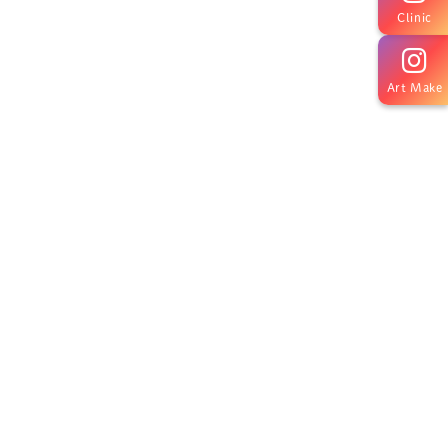
Clinic
Art Make