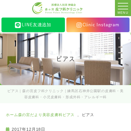
MENU
LINE友達追加
Clinic Instagram
ピアス
ピアス｜森の宮皮フ科クリニック｜練馬区石神井公園駅の皮膚科・美
容皮膚科・小児皮膚科・形成外科・アレルギー科
ホーム
森の宮だより
美容皮膚科
ピアス
ピアス
2017年12月18日