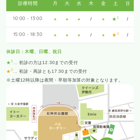
診療時間
月
火
水
木
金
土
日
1
●
●
●
/
●
★
/
10:00 - 13:00
2
●
●
●
/
●
★
/
15:00 - 18:30
休診日：木曜、日曜、祝日
1
★
... 初診の方は12:30までの受付
2
★
... 初診・再診とも17:30までの受付
※土曜12時以降は夜間・早朝等加算の対象となります。