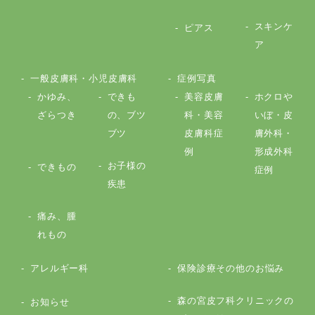
スキンケ
ピアス
ア
一般皮膚科・小児皮膚科
症例写真
かゆみ、
できも
美容皮膚
ホクロや
ざらつき
の、ブツ
科・美容
いぼ・皮
ブツ
皮膚科症
膚外科・
例
形成外科
お子様の
できもの
症例
疾患
痛み、腫
れもの
アレルギー科
保険診療その他のお悩み
森の宮皮フ科クリニックの
お知らせ