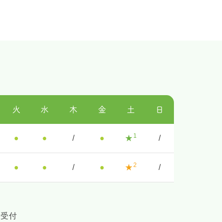
火
水
木
金
土
日
1
●
●
/
●
★
/
2
●
●
/
●
★
/
の受付