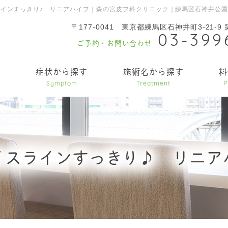
ラインすっきり♪ リニアハイフ｜森の宮皮フ科クリニック｜練馬区石神井公
〒177-0041
東京都練馬区石神井町3-21-9
03-399
ご予約・お問い合わせ
内
症状から探す
施術名から探す
料
Symptom
Treatment
P
イスラインすっきり♪ リニア