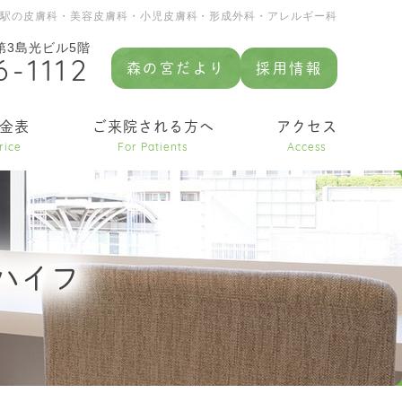
園駅の皮膚科・美容皮膚科・小児皮膚科・形成外科・アレルギー科
 第3島光ビル5階
6-1112
森の宮だより
採用情報
金表
ご来院される方へ
アクセス
rice
For Patients
Access
ハイフ