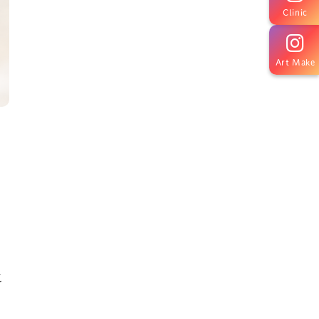
Clinic
Art Make
こ