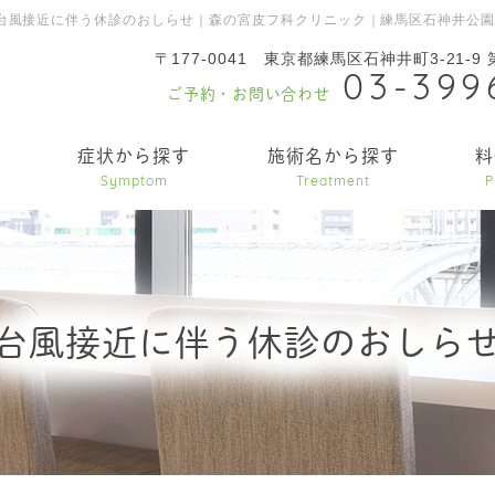
台風接近に伴う休診のおしらせ｜森の宮皮フ科クリニック｜練馬区石神井公
〒177-0041
東京都練馬区石神井町3-21-9
03-399
ご予約・お問い合わせ
内
症状から探す
施術名から探す
料
Symptom
Treatment
P
台風接近に伴う休診のおしら