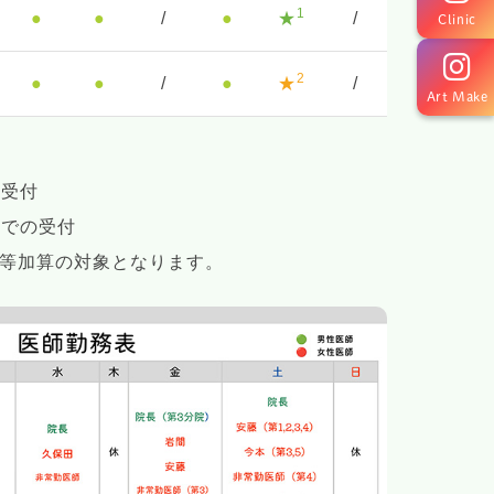
1
●
●
/
●
★
/
Clinic
2
●
●
/
●
★
/
Art Make
の受付
0までの受付
朝等加算の対象となります。