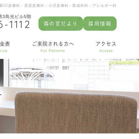
園駅の皮膚科・美容皮膚科・小児皮膚科・形成外科・アレルギー科
 第3島光ビル5階
6-1112
森の宮だより
採用情報
金表
ご来院される方へ
アクセス
rice
For Patients
Access
せ