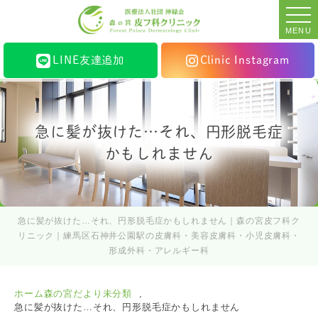
MENU
LINE友達追加
Clinic Instagram
急に髪が抜けた…それ、円形脱毛症
かもしれません
急に髪が抜けた…それ、円形脱毛症かもしれません｜森の宮皮フ科ク
リニック｜練馬区石神井公園駅の皮膚科・美容皮膚科・小児皮膚科・
形成外科・アレルギー科
ホーム
森の宮だより
未分類
急に髪が抜けた…それ、円形脱毛症かもしれません