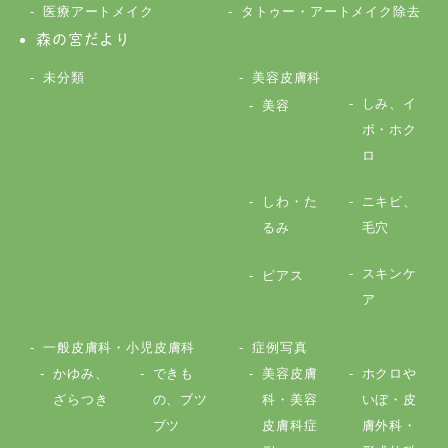
医療アートメイク
タトゥー・アートメイク除去
森の宮だより
未分類
美容皮膚科
しみ、イ
美容
ボ・ホク
ロ
しわ・た
ニキビ、
るみ
毛穴
スキンケ
ピアス
ア
一般皮膚科・小児皮膚科
症例写真
かゆみ、
できも
美容皮膚
ホクロや
ざらつき
の、ブツ
科・美容
いぼ・皮
ブツ
皮膚科症
膚外科・