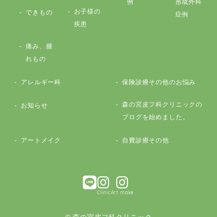
例
形成外科
お子様の
できもの
症例
疾患
痛み、腫
れもの
アレルギー科
保険診療その他のお悩み
森の宮皮フ科クリニックの
お知らせ
ブログを始めました。
アートメイク
自費診療その他
Clinic
Art make
© 森の宮皮フ科クリニック