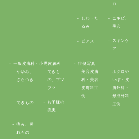
ロ
しわ・た
ニキビ、
るみ
毛穴
スキンケ
ピアス
ア
一般皮膚科・小児皮膚科
症例写真
かゆみ、
できも
美容皮膚
ホクロや
ざらつき
の、ブツ
科・美容
いぼ・皮
ブツ
皮膚科症
膚外科・
例
形成外科
お子様の
できもの
症例
疾患
痛み、腫
れもの