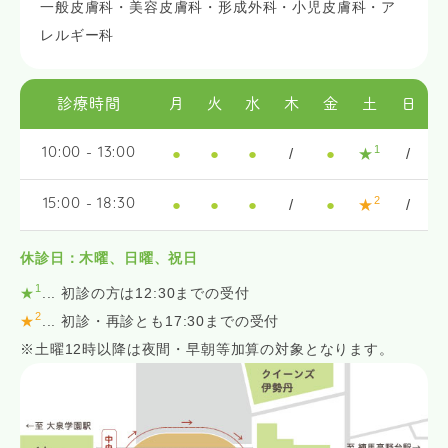
一般皮膚科・美容皮膚科・形成外科・小児皮膚科・ア
レルギー科
診療時間
月
火
水
木
金
土
日
1
●
●
●
/
●
★
/
10:00 - 13:00
2
●
●
●
/
●
★
/
15:00 - 18:30
休診日：木曜、日曜、祝日
1
★
... 初診の方は12:30までの受付
2
★
... 初診・再診とも17:30までの受付
※土曜12時以降は夜間・早朝等加算の対象となります。