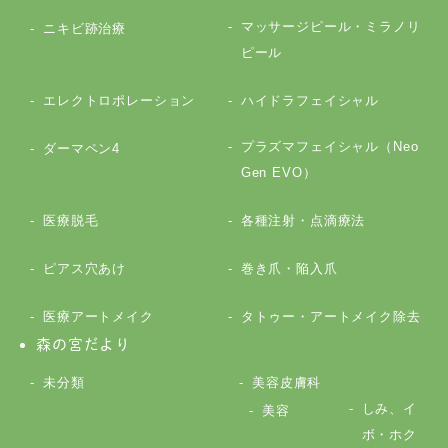
マッサージピール・ミラノリ
ニキビ跡治療
ピール
エレクトロポレーション
ハイドラフェイシャル
プラズマフェイシャル（Neo
ダーマペン4
Gen EVO）
医療脱毛
各種注射・点滴療法
ピアス穴あけ
巻き爪・陥入爪
医療アートメイク
タトゥー・アートメイク除去
森の宮だより
未分類
美容皮膚科
しみ、イ
美容
ボ・ホク