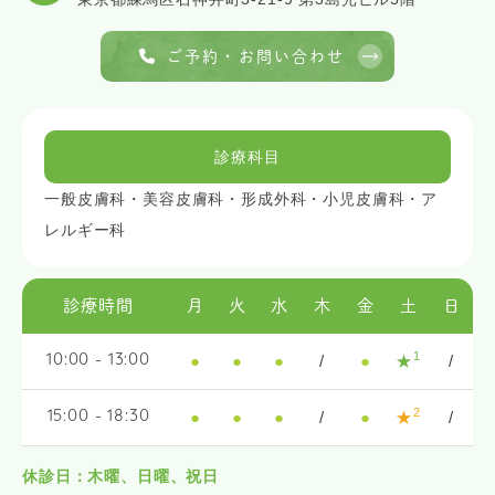
ご予約・お問い合わせ
診療科目
一般皮膚科・美容皮膚科・形成外科・小児皮膚科・ア
レルギー科
診療時間
月
火
水
木
金
土
日
1
●
●
●
/
●
★
/
10:00 - 13:00
2
●
●
●
/
●
★
/
15:00 - 18:30
休診日：木曜、日曜、祝日