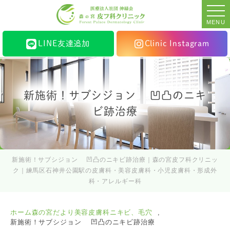
MENU
LINE友達追加
Clinic Instagram
新施術！サブシジョン 凹凸のニキ
ビ跡治療
新施術！サブシジョン 凹凸のニキビ跡治療｜森の宮皮フ科クリニッ
ク｜練馬区石神井公園駅の皮膚科・美容皮膚科・小児皮膚科・形成外
科・アレルギー科
ホーム
森の宮だより
美容皮膚科
ニキビ、毛穴
新施術！サブシジョン 凹凸のニキビ跡治療