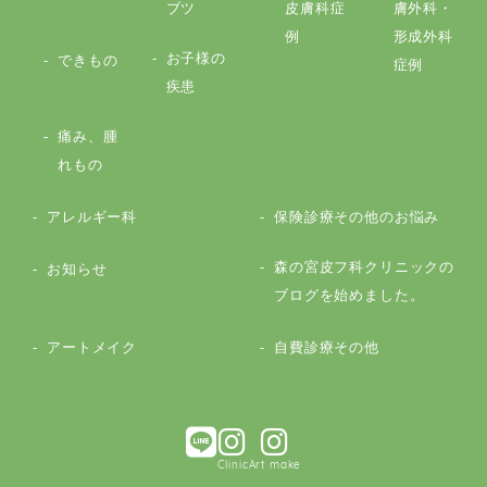
ブツ
皮膚科症
膚外科・
例
形成外科
お子様の
できもの
症例
疾患
痛み、腫
れもの
アレルギー科
保険診療その他のお悩み
森の宮皮フ科クリニックの
お知らせ
ブログを始めました。
アートメイク
自費診療その他
Clinic
Art make