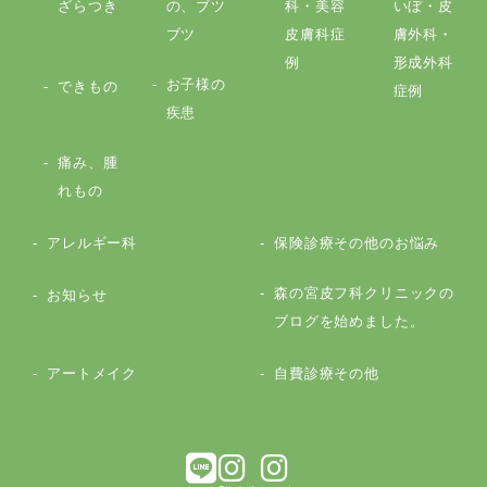
ざらつき
の、ブツ
科・美容
いぼ・皮
ブツ
皮膚科症
膚外科・
例
形成外科
お子様の
できもの
症例
疾患
痛み、腫
れもの
アレルギー科
保険診療その他のお悩み
森の宮皮フ科クリニックの
お知らせ
ブログを始めました。
アートメイク
自費診療その他