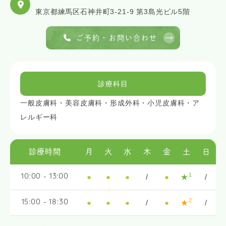
東京都練馬区石神井町3-21-9 第3島光ビル5階
ご予約・お問い合わせ
診療科目
一般皮膚科・美容皮膚科・形成外科・小児皮膚科・ア
レルギー科
診療時間
月
火
水
木
金
土
日
1
●
●
●
/
●
★
/
10:00 - 13:00
2
●
●
●
/
●
★
/
15:00 - 18:30