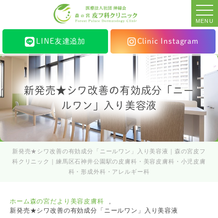
MENU
LINE友達追加
Clinic Instagram
新発売★シワ改善の有効成分「ニー
ルワン」入り美容液
新発売★シワ改善の有効成分「ニールワン」入り美容液｜森の宮皮フ
科クリニック｜練馬区石神井公園駅の皮膚科・美容皮膚科・小児皮膚
科・形成外科・アレルギー科
ホーム
森の宮だより
美容皮膚科
新発売★シワ改善の有効成分「ニールワン」入り美容液