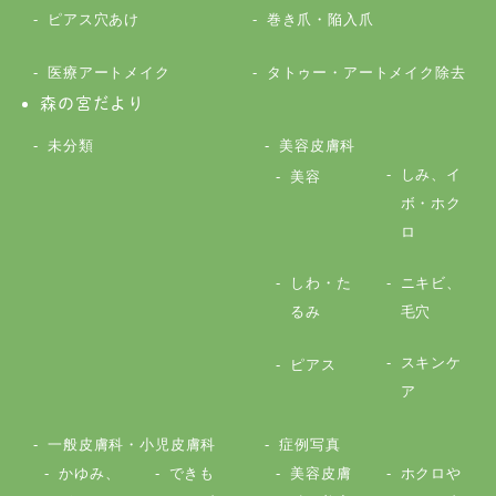
ピアス穴あけ
巻き爪・陥入爪
医療アートメイク
タトゥー・アートメイク除去
森の宮だより
未分類
美容皮膚科
しみ、イ
美容
ボ・ホク
ロ
しわ・た
ニキビ、
るみ
毛穴
スキンケ
ピアス
ア
一般皮膚科・小児皮膚科
症例写真
かゆみ、
できも
美容皮膚
ホクロや