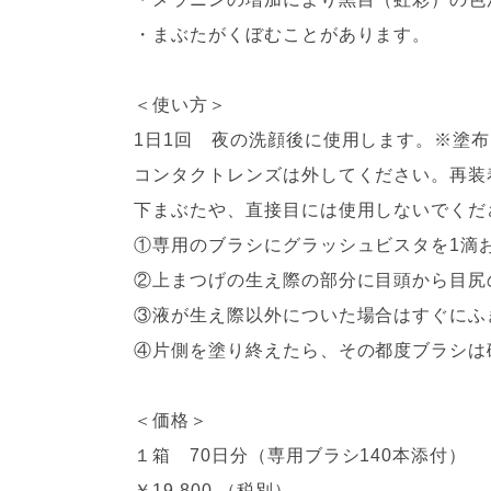
・まぶたがくぼむことがあります。
＜使い方＞
1日1回 夜の洗顔後に使用します。※塗
コンタクトレンズは外してください。再装
下まぶたや、直接目には使用しないでくだ
①専用のブラシにグラッシュビスタを1滴
②上まつげの生え際の部分に目頭から目尻
③液が生え際以外についた場合はすぐにふ
④片側を塗り終えたら、その都度ブラシは
＜価格＞
１箱 70日分（専用ブラシ140本添付）
￥19,800 （税別）