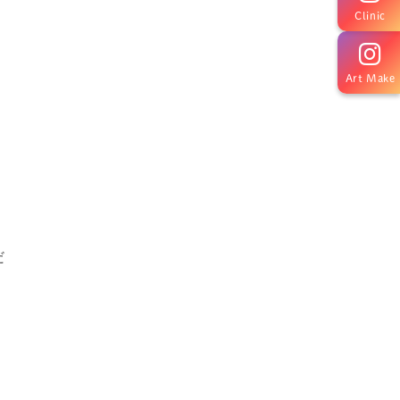
Clinic
Art Make
だ