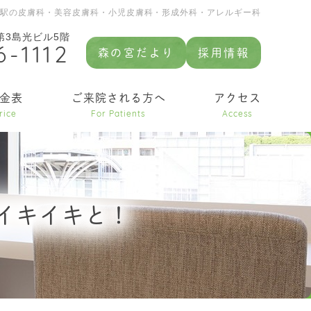
園駅の皮膚科・美容皮膚科・小児皮膚科・形成外科・アレルギー科
 第3島光ビル5階
6-1112
森の宮だより
採用情報
金表
ご来院される方へ
アクセス
rice
For Patients
Access
イキイキと！