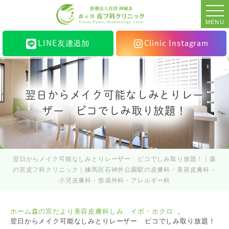
MENU
LINE友達追加
Clinic Instagram
翌日からメイク可能なしみとりレー
ザー ピコでしみ取り放題！
翌日からメイク可能なしみとりレーザー ピコでしみ取り放題！｜森
の宮皮フ科クリニック｜練馬区石神井公園駅の皮膚科・美容皮膚科・
小児皮膚科・形成外科・アレルギー科
ホーム
森の宮だより
美容皮膚科
しみ、イボ・ホクロ
翌日からメイク可能なしみとりレーザー ピコでしみ取り放題！