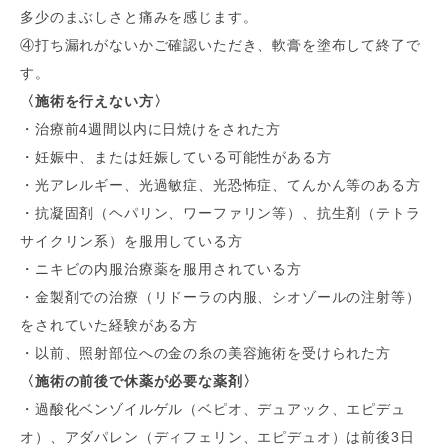
多少のまぶしさと痛みを感じます。
④打ち漏れがないかご確認いただき、軟膏を塗布して終了で
す。
〈施術を行えない方〉
・治療前4週間以内に日焼けをされた方
・妊娠中、または妊娠している可能性がある方
・光アレルギー、光過敏症、光恐怖症、てんかん等のある方
・抗凝固剤（ヘパリン、ワーファリン等）、抗生剤（テトラ
サイクリン系）を服用している方
・ニキビの内服治療薬を服用されている方
・金製剤での治療（リドーラの内服、シオゾールの注射等）
をされていた経験がある方
・以前、照射部位への金の糸の美容施術を受けられた方
〈施術の前後で休薬が必要な薬剤〉
・過酸化ベンゾイルゲル（ベピオ、デュアック、エピデュ
オ）、アダパレン（ディフェリン、エピデュオ）は前後3日