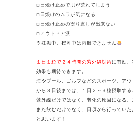
◽︎日焼け止めで肌が荒れてしまう
◽︎日焼けのムラが気になる
◽︎日焼け止めの塗り直しが出来ない
◽︎アウトドア派
※妊娠中、授乳中は内服できません
１日１粒で２４時間の紫外線対策
に有効。
効果も期待できます。
海やプール、ゴルフなどのスポーツ、アウ
から３日後までは、１日２～３粒摂取すること
紫外線だけではなく、老化の原因になる、
また飲むだけでなく、日頃から行っていた
と思います！