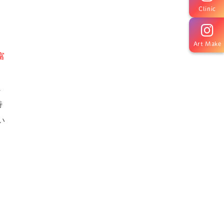
Clinic
Art Make
富
じ
特
い
す