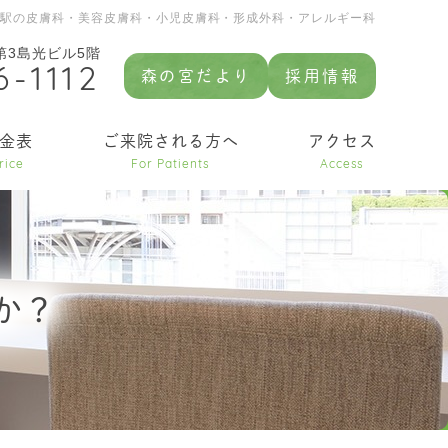
園駅の皮膚科・美容皮膚科・小児皮膚科・形成外科・アレルギー科
 第3島光ビル5階
6-1112
森の宮だより
採用情報
金表
ご来院される方へ
アクセス
rice
For Patients
Access
か？