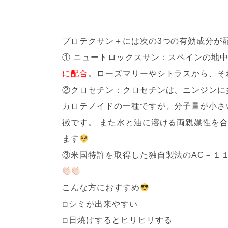
プロテクサン＋には次の3つの有効成分が
① ニュートロックスサン：スペインの地
に配合
。ローズマリーやシトラスから、そ
②クロセチン：クロセチンは、ニンジンに
カロテノイドの一種ですが、分子量が小さ
徴です。 また水と油に溶ける両親媒性を
ます
③米国特許を取得した独自製法のAC－１
こんな方におすすめ
◽︎シミが出来やすい
◽︎日焼けするとヒリヒリする