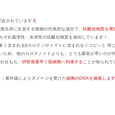
配合されています
中海沿岸に生息する植物の代表的な成分で、
抗酸化物質を豊
れぞれ脂溶性・水溶性の抗酸化物質を抽出しています！
多く含まれるβカロテンやトマトに含まれるリコピンと 同
いため、他のカロテノイドよりも、とても吸収が早いのが
合わせもち、
摂取後素早く肌細胞へ到達する
ことが知られて
１：紫外線によりダメージを受けた
細胞のDNAを修復しま