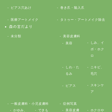
ピアス穴あけ
巻き爪・陥入爪
医療アートメイク
タトゥー・アートメイク除去
森の宮だより
未分類
美容皮膚科
しみ、イ
美容
ボ・ホク
ロ
しわ・た
ニキビ、
るみ
毛穴
スキンケ
ピアス
ア
一般皮膚科・小児皮膚科
症例写真
かゆみ、
できも
美容皮膚
ホクロや