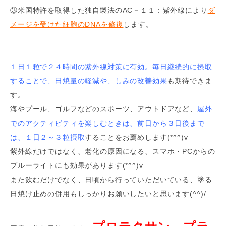
③米国特許を取得した独自製法のAC－１１：紫外線により
ダ
メージを受けた細胞のDNAを修復
します。
１日１粒で２４時間の紫外線対策に有効。毎日継続的に摂取
することで、日焼量の軽減や、しみの改善効果
も期待できま
す。
海やプール、ゴルフなどのスポーツ、アウトドアなど、
屋外
でのアクティビティを楽しむときは、前日から３日後まで
は、１日２～３粒摂取
することをお薦めします(*^^)v
紫外線だけではなく、老化の原因になる、スマホ・PCからの
ブルーライトにも効果があります(*^^)v
また飲むだけでなく、日頃から行っていただいている、塗る
日焼け止めの併用もしっかりお願いしたいと思います(^^)/