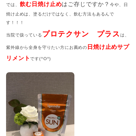
飲む日焼け止め
はご存じですか？
では、
今や、日
焼け止めは、塗るだけではなく、飲む方法もあるんで
す！！！
プロテクサン プラス
当院で扱っている
は、
日焼け止めサプ
紫外線から全身を守りたい方にお薦めの
リメント
です(^O^)