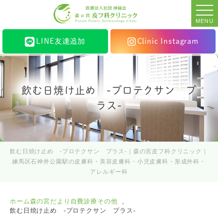
MENU
LINE友達追加
Clinic Instagram
飲む日焼け止め -プロテクサン プ
ラス-
飲む日焼け止め -プロテクサン プラス-｜森の宮皮フ科クリニック｜
練馬区石神井公園駅の皮膚科・美容皮膚科・小児皮膚科・形成外科・
アレルギー科
ホーム
森の宮だより
自費診療その他
飲む日焼け止め -プロテクサン プラス-