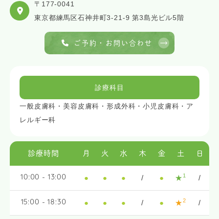
〒177-0041
東京都練馬区石神井町3-21-9 第3島光ビル5階
ご予約・お問い合わせ
診療科目
一般皮膚科・美容皮膚科・形成外科・小児皮膚科・ア
レルギー科
診療時間
月
火
水
木
金
土
日
1
●
●
●
/
●
★
/
10:00 - 13:00
2
●
●
●
/
●
★
/
15:00 - 18:30