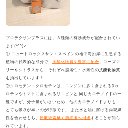
プロテクサンプラスには、３種類の有効成分が配合されてい
ます(*^^)v
① ニュートロックスサン：スペインの地中海沿岸に生息する
植物の代表的な成分で、
抗酸化物質
を豊富に配合
。ローズマ
リー
や
シトラスから、それぞれ脂溶性・水溶性の
抗酸化物質
を
抽出しています！
②クロセチン：クロセチンは、ニンジンに多く含まれるβカ
ロテンやトマトに含まれるリコピンと 同じカロテノイドの一
種ですが、分子量が小さいため、他のカロテノイドよりも、
とても吸収が早いのが特徴です。 また水と油に溶ける両親媒
性を合わせもち、
摂取後素早く肌細胞へ到達
することが知ら
れています。