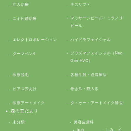
注入治療
テスリフト
マッサージピール・ミラノリ
ニキビ跡治療
ピール
エレクトロポレーション
ハイドラフェイシャル
プラズマフェイシャル（Neo
ダーマペン4
Gen EVO）
医療脱毛
各種注射・点滴療法
ピアス穴あけ
巻き爪・陥入爪
医療アートメイク
タトゥー・アートメイク除去
森の宮だより
未分類
美容皮膚科
しみ、イ
美容