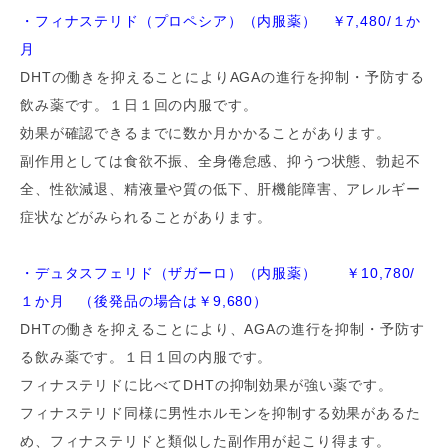
・フィナステリド（プロペシア）（内服薬） ￥7,480/１か
月
DHTの働きを抑えることによりAGAの進行を抑制・予防する
飲み薬です。１日１回の内服です。
効果が確認できるまでに数か月かかることがあります。
副作用としては食欲不振、全身倦怠感、抑うつ状態、勃起不
全、性欲減退、精液量や質の低下、肝機能障害、アレルギー
症状などがみられることがあります。
・デュタスフェリド（ザガーロ）（内服薬） ￥10,780/
１か月 （後発品の場合は￥9,680）
DHTの働きを抑えることにより、AGAの進行を抑制・予防す
る飲み薬です。１日１回の内服です。
フィナステリドに比べてDHTの抑制効果が強い薬です。
フィナステリド同様に男性ホルモンを抑制する効果があるた
め、フィナステリドと類似した副作用が起こり得ます。