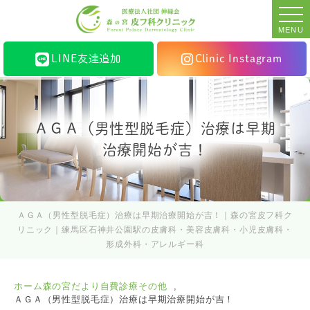
MENU
LINE友達追加
Clinic Instagram
ＡＧＡ（男性型脱毛症）治療は早期
治療開始が吉！
ＡＧＡ（男性型脱毛症）治療は早期治療開始が吉！｜森の宮皮フ科ク
リニック｜練馬区石神井公園駅の皮膚科・美容皮膚科・小児皮膚科・
形成外科・アレルギー科
ホーム
森の宮だより
自費診療その他
ＡＧＡ（男性型脱毛症）治療は早期治療開始が吉！