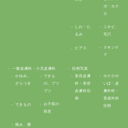
ボ・ホク
ロ
しわ・た
ニキビ、
るみ
毛穴
スキンケ
ピアス
ア
一般皮膚科・小児皮膚科
症例写真
かゆみ、
できも
美容皮膚
ホクロや
ざらつき
の、ブツ
科・美容
いぼ・皮
ブツ
皮膚科症
膚外科・
例
形成外科
お子様の
できもの
症例
疾患
痛み、腫