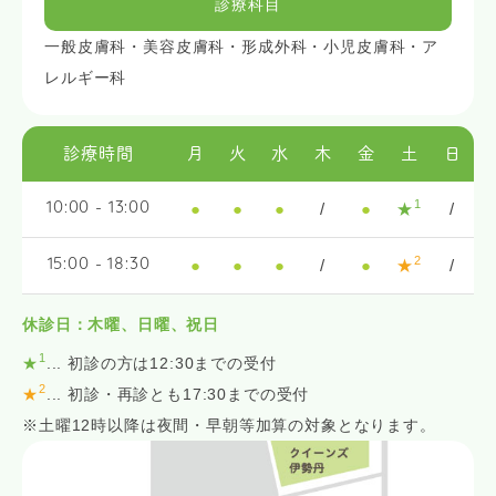
診療科目
一般皮膚科・美容皮膚科・形成外科・小児皮膚科・ア
レルギー科
診療時間
月
火
水
木
金
土
日
1
●
●
●
/
●
★
/
10:00 - 13:00
2
●
●
●
/
●
★
/
15:00 - 18:30
休診日：木曜、日曜、祝日
1
★
... 初診の方は12:30までの受付
2
★
... 初診・再診とも17:30までの受付
※土曜12時以降は夜間・早朝等加算の対象となります。