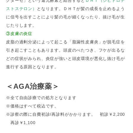
クターゼ」という還元酵素と結合すると
ＤＨＴ（ジヒドロテ
ストステロン）
となります。ＤＨＴが髪の成長を止めるよう
に信号を出すことにより髪の毛が細くなったり、抜け毛が生
じたりします。
③皮膚の炎症
皮脂の過剰分泌によって起こる「脂漏性皮膚炎」が脱毛症を
引き起こすこともあります。頭皮のべたつき、フケが出るな
どの症状がみられ、炎症が強いと頭皮環境が悪化し抜け毛が
進行する原因となります。
＜AGA治療薬＞
※全て自由診療での処方となります
※価格はすべて税込です。
※診察の際に自費初診/再診料がかかります。 初診￥2,200
再診￥1,100