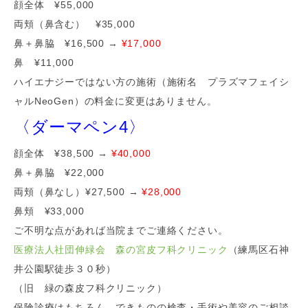
顔全体 ¥55,000
両頬（鼻含む） ¥35,000
鼻＋鼻脇 ¥16,500 →
¥17,000
鼻 ¥11,000
ハイエナジーではない方の施術（施術名 プラズマフェイシ
ャルNeoGen）の料金に変更はありません。
〈ダーマペン4〉
顔全体 ¥38,500 →
¥40,000
鼻＋鼻脇 ¥22,000
両頬（鼻なし）¥27,500 →
¥28,000
鼻頬 ¥33,000
ご不明な点があれば当院までご連絡ください。
医療法人社団伸緑会 森の宮皮フ科クリニック
（練馬区石神
井公園駅徒歩３０秒）
（旧 緑の森皮フ科クリニック）
保険診療はもちろん、できものの検査・手術や美容のご相談