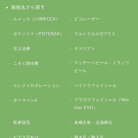
施術名から探す
ルメッカ（LUMECCA）
ピコレーザー
ポテンツァ（POTENZA）
ウルトラセルQプラス
注入治療
テスリフト
マッサージピール・ミラノリ
ニキビ跡治療
ピール
エレクトロポレーション
ハイドラフェイシャル
プラズマフェイシャル（Neo
ダーマペン4
Gen EVO）
医療脱毛
各種注射・点滴療法
ピアス穴あけ
巻き爪・陥入爪