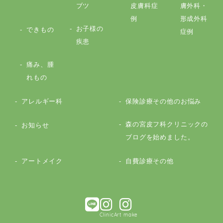
ブツ
皮膚科症
膚外科・
例
形成外科
お子様の
できもの
症例
疾患
痛み、腫
れもの
アレルギー科
保険診療その他のお悩み
森の宮皮フ科クリニックの
お知らせ
ブログを始めました。
アートメイク
自費診療その他
Clinic
Art make