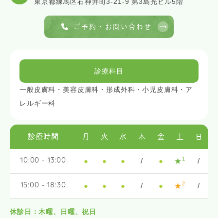
東京都練馬区石神井町3-21-9 第3島光ビル5階
ご予約・お問い合わせ
診療科目
一般皮膚科・美容皮膚科・形成外科・小児皮膚科・ア
レルギー科
診療時間
月
火
水
木
金
土
日
1
●
●
●
/
●
★
/
10:00 - 13:00
2
●
●
●
/
●
★
/
15:00 - 18:30
休診日：木曜、日曜、祝日