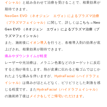
イシャル）
と組み合わせて治療を受けることで、相乗効果が
期待できます。
NeoGen EVO （ネオジェン エヴォ）によるプラズマ治療
（プラズマフェイシャル）
に関して、詳しくは
こちら→Neo
Gen EVO （ネオジェン エヴォ）によるプラズマ治療（プ
ラズマフェイシャル）
また、施術後に
イオン導入
を行うと、各種導入剤の効果が底
上げされ、相乗効果が期待できます。
痛みやダウンタイムが軽度
レーザーや光治療は、メラニン色素などのターゲットに反応
すると熱が発生します。熱が皮膚に伝わると輪ゴムではじか
れたような痛みを伴いますが、
HydraFacial（ハイドラフェ
イシャル）
は痛みがほとんどなく、ピリピリとした刺激を感
じる程度です。また
HydraFacial（ハイドラフェイシャル）
の施術終了後は
メイクをしてご帰宅いただけます
。