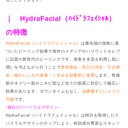
｜ HydraFacial（ﾊｲﾄﾞﾗﾌｪｲｼｬﾙ）
の特徴
HydraFacial（ハイドラフェイシャル）
は最先端の技術に基
づいたピーリング効果で海外のメディアやハリウッドセレブ
に話題の新世代のピーリングです。渦巻き水流を利用し肌に
潤いを与えながら行うことで
角栓除去・毛穴の浄化・引き締
め・細かいしわの改善・くすみを効果的に改善
します。乾燥
肌やオイリー肌やニキビ肌など全ての肌質に対応して幅広い
効果があります。ダウンタイムもなく、
治療後すぐにメイク
可能
です。
-独自のスパイラルデザイン-
HydraFacial（ハイドラフェイシャル）は特許を取得したス
パイラルデザインのチップにより、有効成分豊富なスキンソ