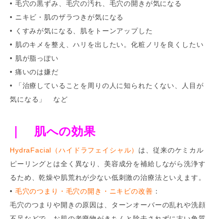
• 毛穴の黒ずみ、毛穴の汚れ、毛穴の開きが気になる
• ニキビ・肌のザラつきが気になる
• くすみが気になる、肌をトーンアップした
• 肌のキメを整え、ハリを出したい。化粧ノリを良くしたい
• 肌が脂っぽい
• 痛いのは嫌だ
• 「治療していることを周りの人に知られたくない、人目が
気になる」 など
｜ 肌への効果
HydraFacial（ハイドラフェイシャル）
は、従来のケミカル
ピーリングとは全く異なり、美容成分を補給しながら洗浄す
るため、乾燥や肌荒れが少ない低刺激の治療法といえます。
•
毛穴のつまり・毛穴の開き・ニキビの改善
：
毛穴のつまりや開きの原因は、ターンオーバーの乱れや洗顔
不足などで、お肌の老廃物がきちんと除去されずに古い角質