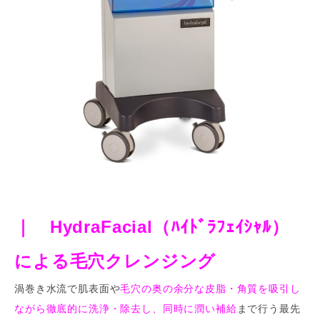
｜ HydraFacial（ﾊｲﾄﾞﾗﾌｪｲｼｬﾙ）
による毛穴クレンジング
渦巻き水流で肌表面や
毛穴の奥の余分な皮脂・角質を吸引し
ながら徹底的に洗浄・除去し、同時に潤い補給
まで行う最先