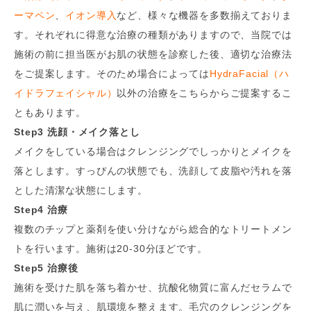
ーマペン
、
イオン導入
など、様々な機器を多数揃えておりま
す。それぞれに得意な治療の種類がありますので、当院では
施術の前に担当医がお肌の状態を診察した後、適切な治療法
をご提案します。そのため場合によっては
HydraFacial（ハ
イドラフェイシャル）
以外の治療をこちらからご提案するこ
ともあります。
Step3 洗顔・メイク落とし
メイクをしている場合はクレンジングでしっかりとメイクを
落とします。すっぴんの状態でも、洗顔して皮脂や汚れを落
とした清潔な状態にします。
Step4 治療
複数のチップと薬剤を使い分けながら総合的なトリートメン
トを行います。施術は20-30分ほどです。
Step5 治療後
施術を受けた肌を落ち着かせ、抗酸化物質に富んだセラムで
肌に潤いを与え、肌環境を整えます。毛穴のクレンジングを