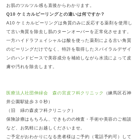
お肌のツルツル感も直後からわかります。
Q10 ケミカルピーリングとの違いは何ですか？
A10 ケミカルピーリングは角質のみに反応する薬剤を使用し
て古い角質を除去し肌のターンオーバーを正常化させます。
一方ハイドラフェイシャルは酸を使った薬剤による古い角質
のピーリングだけでなく、特許を取得したスパイラルデザイ
ンのハンドピースで美容成分を補給しながら水流によって皮
膚や汚れを除去します。
医療法人社団伸緑会 森の宮皮フ科クリニック
（練馬区石神
井公園駅徒歩３０秒）
（旧 緑の森皮フ科クリニック）
保険診療はもちろん、できものの検査・手術や美容のご相談
など、お気軽にお越しくださいませ。
ご予定がおわかりになる患者様はご予約（電話予約可）して