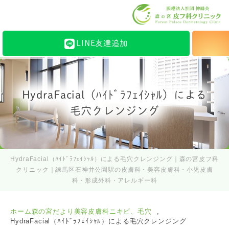
LINE友達追加
HydraFacial（ﾊｲﾄﾞﾗﾌｪｲｼｬﾙ）による
毛穴クレンジング
HydraFacial（ﾊｲﾄﾞﾗﾌｪｲｼｬﾙ）による毛穴クレンジング｜森の宮皮フ科
クリニック｜練馬区石神井公園駅の皮膚科・美容皮膚科・小児皮膚
科・形成外科・アレルギー科
ホーム
森の宮だより
美容皮膚科
ニキビ、毛穴
HydraFacial（ﾊｲﾄﾞﾗﾌｪｲｼｬﾙ）による毛穴クレンジング