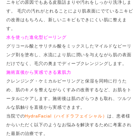
ニキビの原因でもある皮脂詰まりや汚れをしっかり洗浄しま
す。 毛穴の汚れがとれることにより肌表面にでているニキビ
の改善はもちろん、新しいニキビもできにくい肌に整えま
す。
水を使った進化型ピーリング
グリコール酸とサリチル酸をミックスしたマイルドなピーリ
ング剤を塗布し、水流により肌に潤いを与えながら肌の表面
だけでなく、毛穴の奥までディープクレンジングします。
施術直後から実感できる素肌力
クレンジング・ケミカルピーリングと保湿を同時に行うた
め、肌のキメを整えながらくすみの改善するなど、お肌をト
ータルにケアします。施術後は肌のざらつきも取れ、ツルツ
ルな肌触りを直後から実感できます。
当院での
HydraFacial（ハイドラフェイシャル）
は、患者様
からいただく以下のようなお悩みを解決するために考案され
た最新の治療です。