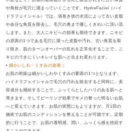
や角栓が毛穴に溜まっていくことです。HydraFacial（ハイ
ドラフェイシャル）では、渦巻き状の水流によって古い皮脂
や余分な角質を除去し、毛穴の奥まで優しくきれいに洗い流
します。また、大人ニキビへの効果も期待できます。ニキビ
の原因の1つである毛穴に溜った皮脂や汚れ、古い角質を取
り除き、肌のターンオーバーの乱れを正常化することで、ニ
キビのできにくいキレイな肌へと生まれ変わります。
•
細かいしわ・くすみの改善
：
お肌の乾燥は細かいしわやくすみの要因の1つとなります。
ハイドラフェイシャルで毛穴の汚れを除去すると同時に、美
容成分も補給することで、ふっくらとしたハリのある肌へと
導きます。そしてピーリング効果でキメの整った明るいお肌
へと変えていきます。お肌の状態にもよりますが、月1回の
施術でお肌のコンディションを整えることが可能です。定期
的に行うことで、お肌の透明感、潤い、ふっくら感を持続す
ることができます。