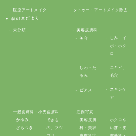
医療アートメイク
タトゥー・アートメイク除去
森の宮だより
未分類
美容皮膚科
しみ、イ
美容
ボ・ホク
ロ
しわ・た
ニキビ、
るみ
毛穴
スキンケ
ピアス
ア
一般皮膚科・小児皮膚科
症例写真
かゆみ、
できも
美容皮膚
ホクロや
ざらつき
の、ブツ
科・美容
いぼ・皮
ブツ
皮膚科症
膚外科・