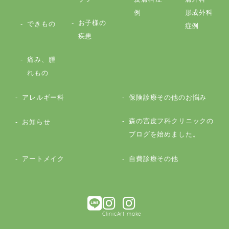
例
形成外科
お子様の
できもの
症例
疾患
痛み、腫
れもの
アレルギー科
保険診療その他のお悩み
森の宮皮フ科クリニックの
お知らせ
ブログを始めました。
アートメイク
自費診療その他
Clinic
Art make