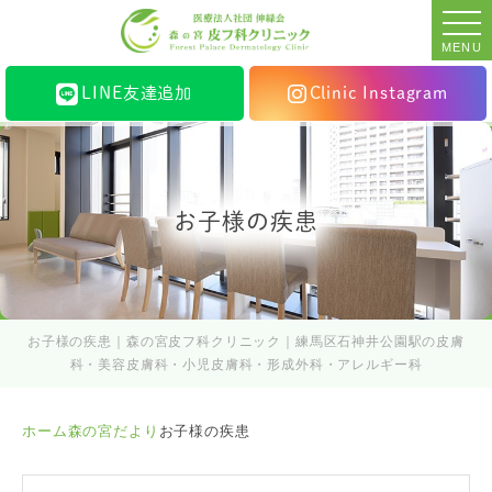
MENU
LINE友達追加
Clinic Instagram
お子様の疾患
お子様の疾患｜森の宮皮フ科クリニック｜練馬区石神井公園駅の皮膚
科・美容皮膚科・小児皮膚科・形成外科・アレルギー科
ホーム
森の宮だより
お子様の疾患