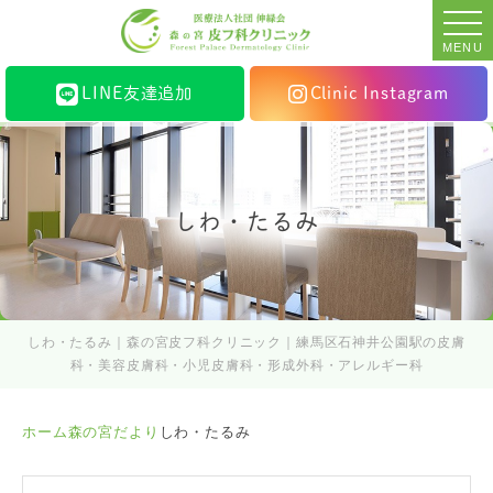
MENU
LINE友達追加
Clinic Instagram
しわ・たるみ
しわ・たるみ｜森の宮皮フ科クリニック｜練馬区石神井公園駅の皮膚
科・美容皮膚科・小児皮膚科・形成外科・アレルギー科
ホーム
森の宮だより
しわ・たるみ