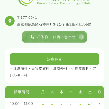
〒177-0041
東京都練馬区石神井町3-21-9 第3島光ビル5階
ご予約・お問い合わせ
診療科目
一般皮膚科・美容皮膚科・形成外科・小児皮膚科・ア
レルギー科
診療時間
月
火
水
木
金
土
日
1
●
●
●
/
●
★
/
10:00 - 13:00