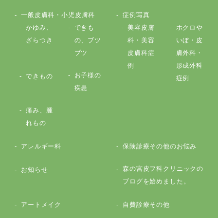
一般皮膚科・小児皮膚科
症例写真
かゆみ、
できも
美容皮膚
ホクロや
ざらつき
の、ブツ
科・美容
いぼ・皮
ブツ
皮膚科症
膚外科・
例
形成外科
お子様の
できもの
症例
疾患
痛み、腫
れもの
アレルギー科
保険診療その他のお悩み
森の宮皮フ科クリニックの
お知らせ
ブログを始めました。
アートメイク
自費診療その他