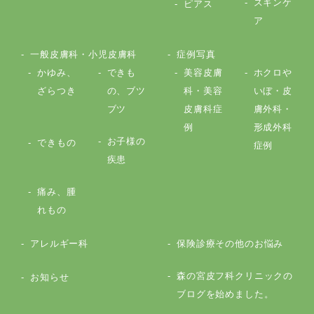
スキンケ
ピアス
ア
一般皮膚科・小児皮膚科
症例写真
かゆみ、
できも
美容皮膚
ホクロや
ざらつき
の、ブツ
科・美容
いぼ・皮
ブツ
皮膚科症
膚外科・
例
形成外科
お子様の
できもの
症例
疾患
痛み、腫
れもの
アレルギー科
保険診療その他のお悩み
森の宮皮フ科クリニックの
お知らせ
ブログを始めました。