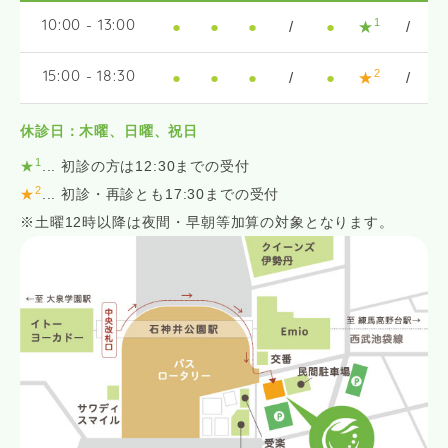
1
●
●
●
/
●
★
/
10:00 - 13:00
2
●
●
●
/
●
★
/
15:00 - 18:30
休診日：木曜、日曜、祝日
1
★
... 初診の方は12:30までの受付
2
★
... 初診・再診とも17:30までの受付
※土曜12時以降は夜間・早朝等加算の対象となります。