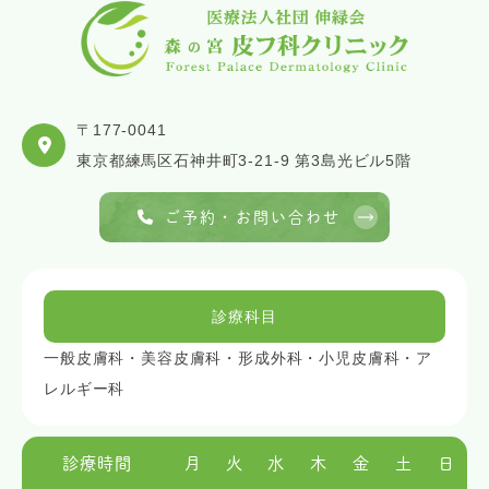
〒177-0041
東京都練馬区石神井町3-21-9 第3島光ビル5階
ご予約・お問い合わせ
診療科目
一般皮膚科・美容皮膚科・形成外科・小児皮膚科・ア
レルギー科
診療時間
月
火
水
木
金
土
日