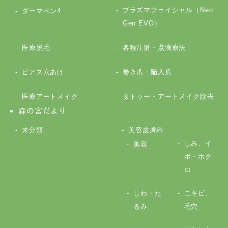
プラズマフェイシャル（Neo
ダーマペン4
Gen EVO）
医療脱毛
各種注射・点滴療法
ピアス穴あけ
巻き爪・陥入爪
医療アートメイク
タトゥー・アートメイク除去
森の宮だより
未分類
美容皮膚科
しみ、イ
美容
ボ・ホク
ロ
しわ・た
ニキビ、
るみ
毛穴