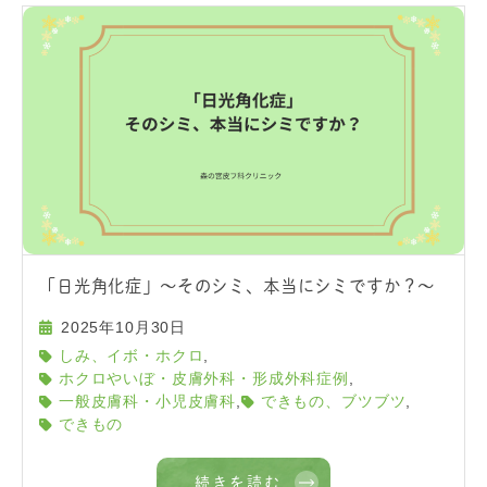
「日光角化症」〜そのシミ、本当にシミですか？〜
2025年10月30日
,
しみ、イボ・ホクロ
,
ホクロやいぼ・皮膚外科・形成外科症例
,
,
一般皮膚科・小児皮膚科
できもの、ブツブツ
できもの
続きを読む