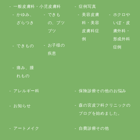
一般皮膚科・小児皮膚科
症例写真
かゆみ、
できも
美容皮膚
ホクロや
ざらつき
の、ブツ
科・美容
いぼ・皮
ブツ
皮膚科症
膚外科・
例
形成外科
お子様の
できもの
症例
疾患
痛み、腫
れもの
アレルギー科
保険診療その他のお悩み
森の宮皮フ科クリニックの
お知らせ
ブログを始めました。
アートメイク
自費診療その他