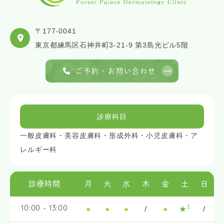
〒177-0041
東京都練馬区石神井町3-21-9 第3島光ビル5階
ご予約・お問い合わせ
診療科目
一般皮膚科・美容皮膚科・形成外科・小児皮膚科・ア
レルギー科
診療時間
月
火
水
木
金
土
日
1
●
●
●
/
●
★
/
10:00 - 13:00