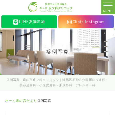
MENU
LINE友達追加
Clinic Instagram
症例写真
症例写真｜森の宮皮フ科クリニック｜練馬区石神井公園駅の皮膚科・
美容皮膚科・小児皮膚科・形成外科・アレルギー科
ホーム
森の宮だより
症例写真