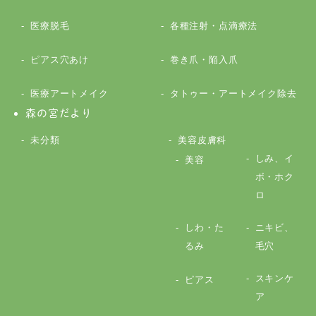
医療脱毛
各種注射・点滴療法
ピアス穴あけ
巻き爪・陥入爪
医療アートメイク
タトゥー・アートメイク除去
森の宮だより
未分類
美容皮膚科
しみ、イ
美容
ボ・ホク
ロ
しわ・た
ニキビ、
るみ
毛穴
スキンケ
ピアス
ア