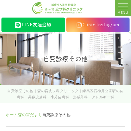
MENU
LINE友達追加
Clinic Instagram
自費診療その他
自費診療その他｜森の宮皮フ科クリニック｜練馬区石神井公園駅の皮
膚科・美容皮膚科・小児皮膚科・形成外科・アレルギー科
ホーム
森の宮だより
自費診療その他