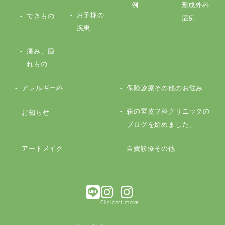
例
形成外科
お子様の
できもの
症例
疾患
痛み、腫
れもの
アレルギー科
保険診療その他のお悩み
森の宮皮フ科クリニックの
お知らせ
ブログを始めました。
アートメイク
自費診療その他
Clinic
Art make