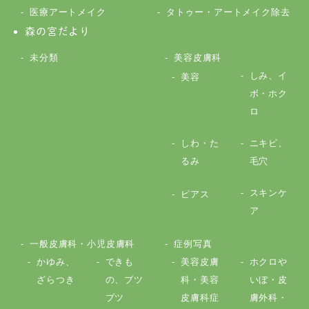
医療アートメイク
タトゥー・アートメイク除去
森の宮だより
未分類
美容皮膚科
しみ、イ
美容
ボ・ホク
ロ
しわ・た
ニキビ、
るみ
毛穴
スキンケ
ピアス
ア
一般皮膚科・小児皮膚科
症例写真
かゆみ、
できも
美容皮膚
ホクロや
ざらつき
の、ブツ
科・美容
いぼ・皮
ブツ
皮膚科症
膚外科・