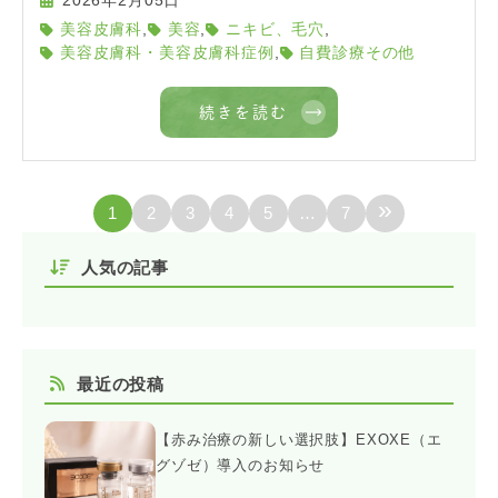
2026年2月05日
,
,
,
美容皮膚科
美容
ニキビ、毛穴
,
美容皮膚科・美容皮膚科症例
自費診療その他
続きを読む
»
1
2
3
4
5
…
7
人気の記事
最近の投稿
【赤み治療の新しい選択肢】EXOXE（エ
グゾゼ）導入のお知らせ