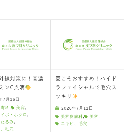
外線対策に！高濃
夏こそおすすめ！ハイド
ミンC点滴
ラフェイシャルで毛穴ス
ッキリ
6年7月16日
,
,
皮膚科
美容
2026年7月11日
,
、イボ・ホクロ
,
,
美容皮膚科
美容
,
・たるみ
ニキビ、毛穴
ビ、毛穴