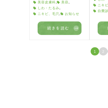
,
,
美容皮膚科
美容
ニキ
,
しわ・たるみ
自費
,
ニキビ、毛穴
お知らせ
続きを読む
1
2