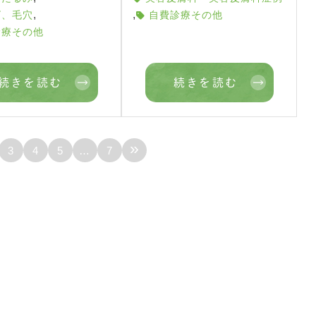
,
,
ビ、毛穴
自費診療その他
診療その他
続きを読む
続きを読む
»
3
4
5
…
7