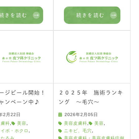
続きを読む
続きを読む
ージピール開始！
２０２５年 施術ランキ
ャンペーン中♪
ング ～毛穴～
6年2月22日
2026年2月05日
,
,
,
,
皮膚科
美容
美容皮膚科
美容
,
,
、イボ・ホクロ
ニキビ、毛穴
,
・たるみ
美容皮膚科・美容皮膚科症例