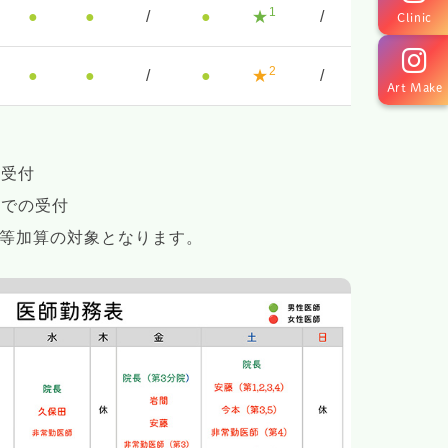
1
●
●
/
●
★
/
Clinic
2
●
●
/
●
★
/
Art Make
の受付
0までの受付
朝等加算の対象となります。