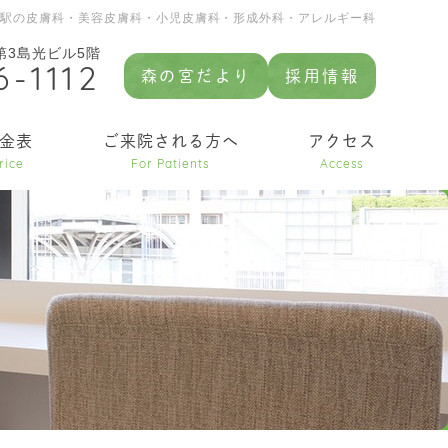
園駅の皮膚科・美容皮膚科・小児皮膚科・形成外科・アレルギー科
 第3島光ビル5階
6-1112
森の宮だより
採用情報
金表
ご来院される方へ
アクセス
rice
For Patients
Access