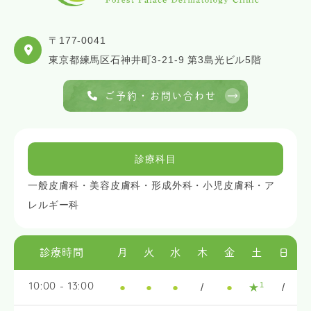
〒177-0041
東京都練馬区石神井町3-21-9 第3島光ビル5階
ご予約・お問い合わせ
診療科目
一般皮膚科・美容皮膚科・形成外科・小児皮膚科・ア
レルギー科
診療時間
月
火
水
木
金
土
日
1
●
●
●
/
●
★
/
10:00 - 13:00