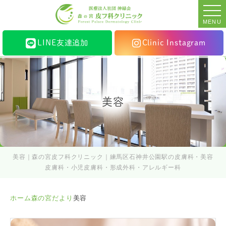
MENU
LINE友達追加
Clinic Instagram
美容
美容｜森の宮皮フ科クリニック｜練馬区石神井公園駅の皮膚科・美容
皮膚科・小児皮膚科・形成外科・アレルギー科
ホーム
森の宮だより
美容