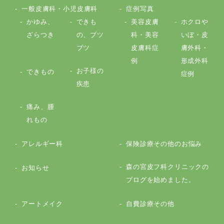
一般皮膚科・小児皮膚科
症例写真
かゆみ、
できも
美容皮膚
ホクロや
ざらつき
の、ブツ
科・美容
いぼ・皮
ブツ
皮膚科症
膚外科・
例
形成外科
お子様の
できもの
症例
疾患
痛み、腫
れもの
アレルギー科
保険診療その他のお悩み
森の宮皮フ科クリニックの
お知らせ
ブログを始めました。
アートメイク
自費診療その他