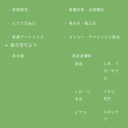
医療脱毛
各種注射・点滴療法
ピアス穴あけ
巻き爪・陥入爪
医療アートメイク
タトゥー・アートメイク除去
森の宮だより
未分類
美容皮膚科
しみ、イ
美容
ボ・ホク
ロ
しわ・た
ニキビ、
るみ
毛穴
スキンケ
ピアス
ア