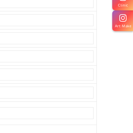
Clinic
Art Make