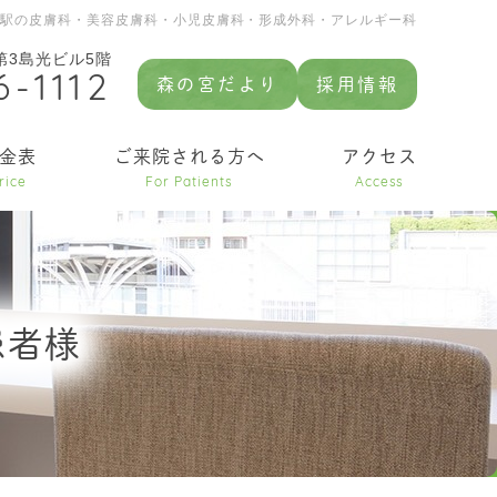
園駅の皮膚科・美容皮膚科・小児皮膚科・形成外科・アレルギー科
 第3島光ビル5階
6-1112
森の宮だより
採用情報
金表
ご来院される方へ
アクセス
rice
For Patients
Access
患者様