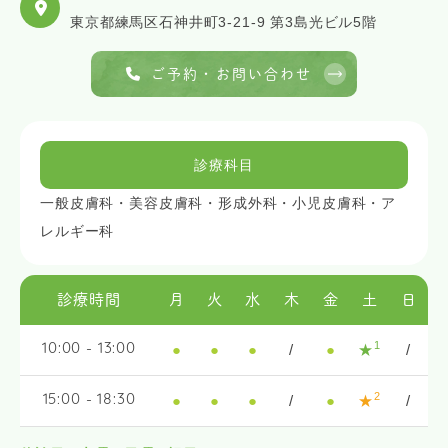
東京都練馬区石神井町3-21-9 第3島光ビル5階
ご予約・お問い合わせ
診療科目
一般皮膚科・美容皮膚科・形成外科・小児皮膚科・ア
レルギー科
診療時間
月
火
水
木
金
土
日
1
●
●
●
/
●
★
/
10:00 - 13:00
2
●
●
●
/
●
★
/
15:00 - 18:30