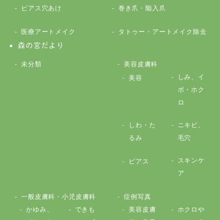
ピアス穴あけ
巻き爪・陥入爪
医療アートメイク
タトゥー・アートメイク除去
森の宮だより
未分類
美容皮膚科
しみ、イ
美容
ボ・ホク
ロ
しわ・た
ニキビ、
るみ
毛穴
スキンケ
ピアス
ア
一般皮膚科・小児皮膚科
症例写真
かゆみ、
できも
美容皮膚
ホクロや