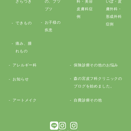
ざらつき
の、ブツ
科・美容
いぼ・皮
ブツ
皮膚科症
膚外科・
例
形成外科
お子様の
できもの
症例
疾患
痛み、腫
れもの
アレルギー科
保険診療その他のお悩み
森の宮皮フ科クリニックの
お知らせ
ブログを始めました。
アートメイク
自費診療その他