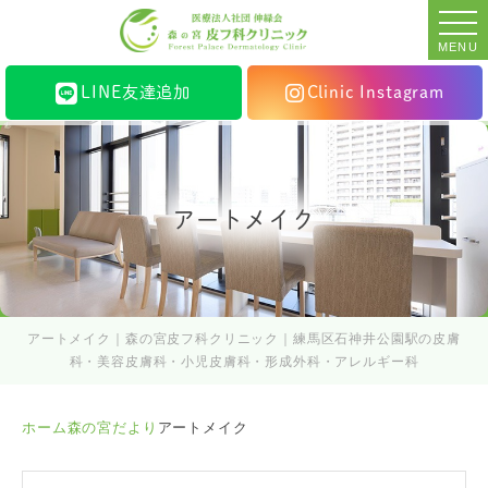
MENU
LINE友達追加
Clinic Instagram
アートメイク
アートメイク｜森の宮皮フ科クリニック｜練馬区石神井公園駅の皮膚
科・美容皮膚科・小児皮膚科・形成外科・アレルギー科
ホーム
森の宮だより
アートメイク