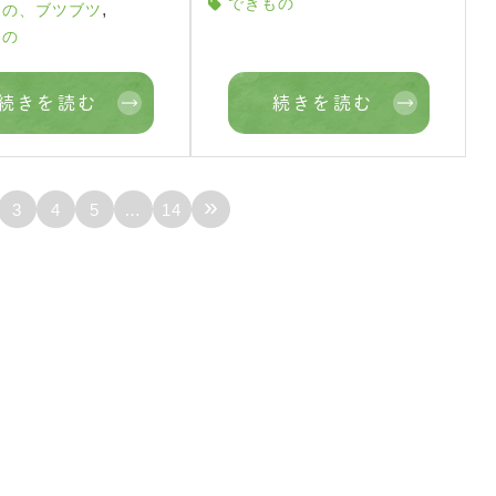
できもの
,
もの、ブツブツ
もの
続きを読む
続きを読む
»
3
4
5
…
14