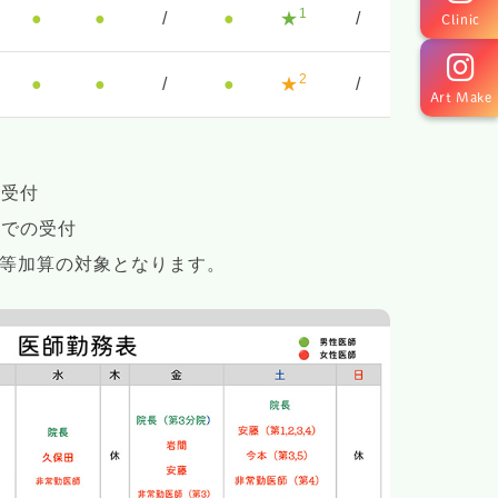
1
●
●
/
●
★
/
Clinic
2
●
●
/
●
★
/
Art Make
の受付
0までの受付
朝等加算の対象となります。