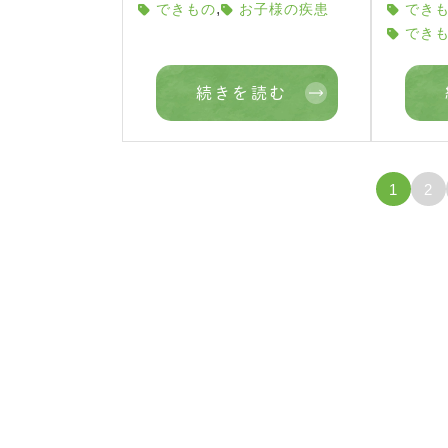
,
できもの
お子様の疾患
でき
でき
続きを読む
1
2