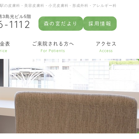
園駅の皮膚科・美容皮膚科・小児皮膚科・形成外科・アレルギー科
 第3島光ビル5階
6-1112
森の宮だより
採用情報
金表
ご来院される方へ
アクセス
rice
For Patients
Access