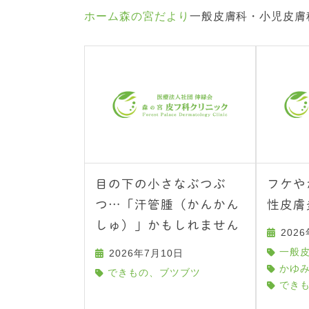
ホーム
森の宮だより
一般皮膚科・小児皮膚
目の下の小さなぶつぶ
フケや
つ…「汗管腫（かんかん
性皮膚
しゅ）」かもしれません
202
一般
2026年7月10日
かゆ
できもの、ブツブツ
でき