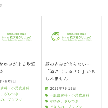
科
かゆみが出る脂漏
顔の赤みが治らない…
炎
「酒さ（しゅさ）」かも
しれません
6年7月09日
,
皮膚科・小児皮膚科
2026年7月18日
,
み、ざらつき
,
一般皮膚科・小児皮膚科
もの、ブツブツ
,
かゆみ、ざらつき
できもの、ブツブツ